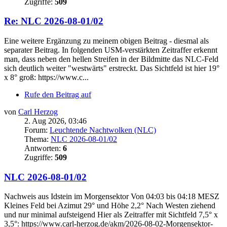
Zugriffe:
509
Re: NLC 2026-08-01/02
Eine weitere Ergänzung zu meinem obigen Beitrag - diesmal als
separater Beitrag. In folgenden USM-verstärkten Zeitraffer erkennt
man, dass neben den hellen Streifen in der Bildmitte das NLC-Feld
sich deutlich weiter "westwärts" erstreckt. Das Sichtfeld ist hier 19°
x 8° groß: https://www.c...
Rufe den Beitrag auf
von
Carl Herzog
2. Aug 2026, 03:46
Forum:
Leuchtende Nachtwolken (NLC)
Thema:
NLC 2026-08-01/02
Antworten:
6
Zugriffe:
509
NLC 2026-08-01/02
Nachweis aus Idstein im Morgensektor Von 04:03 bis 04:18 MESZ
Kleines Feld bei Azimut 29° und Höhe 2,2° Nach Westen ziehend
und nur minimal aufsteigend Hier als Zeitraffer mit Sichtfeld 7,5° x
3,5°: https://www.carl-herzog.de/akm/2026-08-02-Morgensektor-