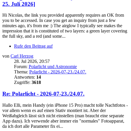
25. Juli 2026]
Hi Nicolas, the link you provided apparently requires an OK from
you to be accessed. In case you get an inquiry from just a few
minutes ago, it's from me :) The airglow I typically see makes the
impression that it is constituted of two layers: a green layer covering
the full sky, and a red (and some...
Rufe den Beitrag auf
von
Carl Herzog
28. Jul 2026, 20:57
Forum:
Polarlicht und Astronomie
Thema:
Polarlicht - 2026-07-23./24.07.
Antworten:
14
Zugriffe:
3618
Re: Polarlicht - 2026-07-23./24.07.
Hallo Elli, mein Handy (ein iPhone 15 Pro) macht tolle Nachtfotos -
vor allem wenn es auf einen Stativ montiert ist. Aber der
Weißabgleich lässt sich nicht einstellen (man braucht eine separate
App dazu). Ich verwende aber immer ein "normales" Fotoapparat,
da ich dort alle Parameter fix ei...