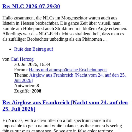
Re: NLC 2026-07-29/30
Hallo zusammen, die NLCs im Morgensektor waren auch aus
Idstein in Hessen beobachtbar. Die ganze Zeit über visuell, man
konnte am Höhepunkt auch Strukturen mit bloßem Auge erkennen.
Allerdings war das NLC-Feld nicht so strahlend hell, dass man es
als zufälliger Beobachter unbedingt als ein Phänomen ...
Rufe den Beitrag auf
von
Carl Herzog
30. Jul 2026, 16:39
Forum:
Halos und atmosphärische Erscheinungen
Thema:
Airglow aus Frankreich [Nacht vom 24. auf den 25.
Juli 2026]
Antworten:
8
Zugriffe:
2008
Re: Airglow aus Frankreich [Nacht vom 24. auf den
25. Juli 2026]
Hi Nicolas, with a clear filter on a full spectrum camera it's
impossible to get a natural white balance, as the camera is seeing
things our eyes cannot see. So we are in false color territory