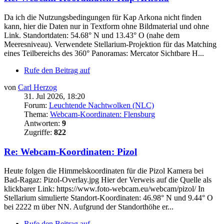
Da ich die Nutzungsbedingungen für Kap Arkona nicht finden
kann, hier die Daten nur in Textform ohne Bildmaterial und ohne
Link. Standortdaten: 54.68° N und 13.43° O (nahe dem
Meeresniveau). Verwendete Stellarium-Projektion für das Matching
eines Teilbereichs des 360° Panoramas: Mercator Sichtbare H...
Rufe den Beitrag auf
von
Carl Herzog
31. Jul 2026, 18:20
Forum:
Leuchtende Nachtwolken (NLC)
Thema:
Webcam-Koordinaten: Flensburg
Antworten:
9
Zugriffe:
822
Re: Webcam-Koordinaten: Pizol
Heute folgen die Himmelskoordinaten für die Pizol Kamera bei
Bad-Ragaz: Pizol-Overlay.jpg Hier der Verweis auf die Quelle als
klickbarer Link: https://www.foto-webcam.eu/webcam/pizol/ In
Stellarium simulierte Standort-Koordinaten: 46.98° N und 9.44° O
bei 2222 m über NN. Aufgrund der Standorthöhe er...
Rufe den Beitrag auf