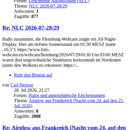
Forum:
Leuchtende Nachtwolken (NLC)
Thema:
NLC 2026-07-28/29
Antworten:
3
Zugriffe:
877
Re: NLC 2026-07-28/29
Hallo zusammen, die Flensburg-Webcam zeigte ein All-Night-
Display. Hier am tiefsten Sonnenstand um 01:30 MESZ (nahe
-16,5°): https://www.foto-
webcam.eu/webcam/flensburg/2026/07/29/0130 Um 03:00 MESZ
waren dort ungewöhnliche Strukturen horizontnah im Nordosten
(unter den Wolken) zu erkennen: https://...
Rufe den Beitrag auf
von
Carl Herzog
28. Jul 2026, 21:27
Forum:
Halos und atmosphärische Erscheinungen
Thema:
Airglow aus Frankreich [Nacht vom 24. auf den 25.
Juli 2026]
Antworten:
8
Zugriffe:
2008
Re: Airglow aus Frankreich [Nacht vom 24. auf den