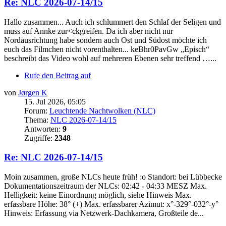
Re: NLC 2026-07-14/15
Hallo zusammen... Auch ich schlummert den Schlaf der Seligen und
muss auf Annke zur<ckgreifen. Da ich aber nicht nur
Nordausrichtung habe sondern auch Ost und Südost möchte ich
euch das Filmchen nicht vorenthalten... keBhr0PavGw „Episch“
beschreibt das Video wohl auf mehreren Ebenen sehr treffend …...
Rufe den Beitrag auf
von
Jørgen K
15. Jul 2026, 05:05
Forum:
Leuchtende Nachtwolken (NLC)
Thema:
NLC 2026-07-14/15
Antworten:
9
Zugriffe:
2348
Re: NLC 2026-07-14/15
Moin zusammen, große NLCs heute früh! :o Standort: bei Lübbecke
Dokumentationszeitraum der NLCs: 02:42 - 04:33 MESZ Max.
Helligkeit: keine Einordnung möglich, siehe Hinweis Max.
erfassbare Höhe: 38° (+) Max. erfassbarer Azimut: x°-329°-032°-y°
Hinweis: Erfassung via Netzwerk-Dachkamera, Großteile de...