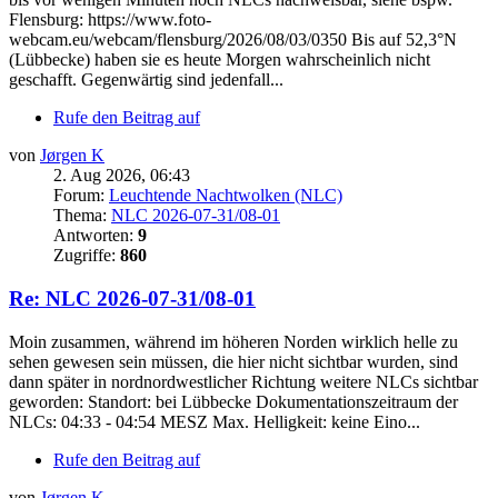
Flensburg: https://www.foto-
webcam.eu/webcam/flensburg/2026/08/03/0350 Bis auf 52,3°N
(Lübbecke) haben sie es heute Morgen wahrscheinlich nicht
geschafft. Gegenwärtig sind jedenfall...
Rufe den Beitrag auf
von
Jørgen K
2. Aug 2026, 06:43
Forum:
Leuchtende Nachtwolken (NLC)
Thema:
NLC 2026-07-31/08-01
Antworten:
9
Zugriffe:
860
Re: NLC 2026-07-31/08-01
Moin zusammen, während im höheren Norden wirklich helle zu
sehen gewesen sein müssen, die hier nicht sichtbar wurden, sind
dann später in nordnordwestlicher Richtung weitere NLCs sichtbar
geworden: Standort: bei Lübbecke Dokumentationszeitraum der
NLCs: 04:33 - 04:54 MESZ Max. Helligkeit: keine Eino...
Rufe den Beitrag auf
von
Jørgen K