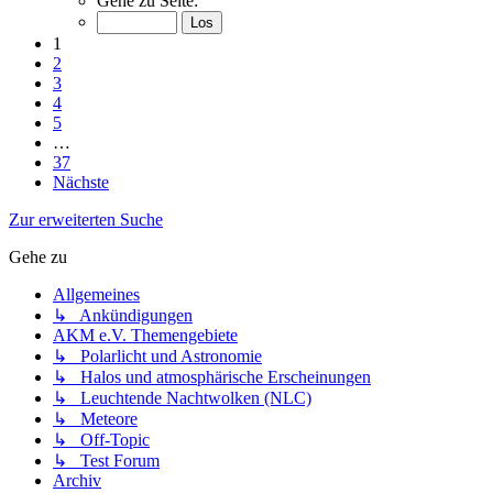
Gehe zu Seite:
1
2
3
4
5
…
37
Nächste
Zur erweiterten Suche
Gehe zu
Allgemeines
↳ Ankündigungen
AKM e.V. Themengebiete
↳ Polarlicht und Astronomie
↳ Halos und atmosphärische Erscheinungen
↳ Leuchtende Nachtwolken (NLC)
↳ Meteore
↳ Off-Topic
↳ Test Forum
Archiv