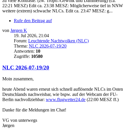
zu viele Kontraste. (zw. Tropo.-Gewölk und Dämmerung) (ca.
22:21 MESZ) Edit ca. 23:38 MESZ: Möglicherweise tief in NNW
weitere (extrem) schwache NLCs. Edit ca. 23:47 MESZ: g...
Rufe den Beitrag auf
von
Jørgen K
19. Jul 2026, 21:04
Forum:
Leuchtende Nachtwolken (NLC)
Thema:
NLC 2026-07-19/20
Antworten:
10
Zugriffe:
10580
NLC 2026-07-19/20
Moin zusammen,
heute Abend waren erneut sich schnell auflösende NLCs im Osten
Deutschlands nachweisbar, wie bspw. auf der Webcam der FU-
Berlin nachvollziehbar:
www.flugwetter24.de
(22:00 MESZ ff.)
Danke für die Meldungen im Chat!
VG von unterwegs
Jørgen