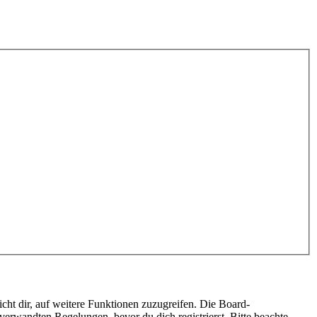
cht dir, auf weitere Funktionen zuzugreifen. Die Board-
erwandten Regelungen, bevor du dich registrierst. Bitte beachte