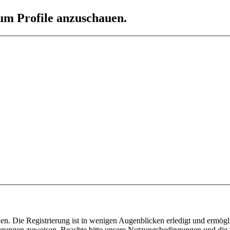
 um Profile anzuschauen.
n. Die Registrierung ist in wenigen Augenblicken erledigt und ermögli
tigungen zuweisen. Beachte bitte unsere Nutzungsbedingungen und die v