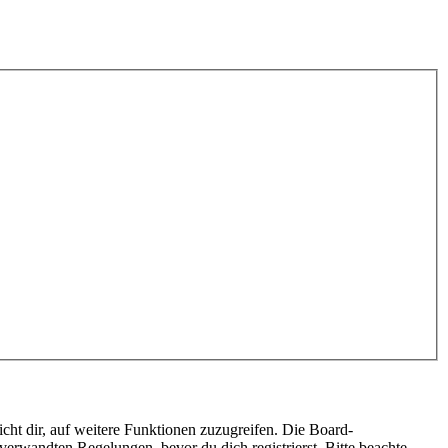
cht dir, auf weitere Funktionen zuzugreifen. Die Board-
erwandten Regelungen, bevor du dich registrierst. Bitte beachte