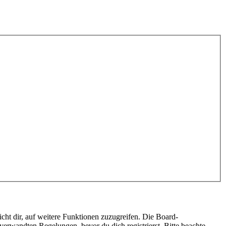
cht dir, auf weitere Funktionen zuzugreifen. Die Board-
erwandten Regelungen, bevor du dich registrierst. Bitte beachte