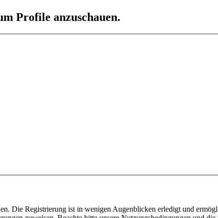
 um Profile anzuschauen.
n. Die Registrierung ist in wenigen Augenblicken erledigt und ermögli
tigungen zuweisen. Beachte bitte unsere Nutzungsbedingungen und die v