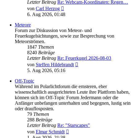
Letzter Beitrag
Re: Webcam-Koordinaten: Regen…
Neuester
von
Carl Herzog
Beitrag
6. Aug 2026, 01:48
Meteore
Forum zur Diskussion von Meteor- und
Feuerkugelsichtungen, sowie zur Besprechung von
Meteorströmen.
1847
Themen
8240
Beiträge
Letzter Beitrag
Re: Feuerkugel 2026-08-03
Neuester
von
Steffen Hildebrandt
Beitrag
5. Aug 2026, 05:16
Off-Topic
Während im Polarlichtforum die ernsteren, eher
wissenschaftlich ausgerichteten Leute ihre Plattform haben,
können sich im Off-Topic Forum Jedermann oder die
Anfänger unbefangen unterhalten und begegnen, lustig sein
oder drauflosposten.
79
Themen
288
Beiträge
Letzter Beitrag
Re: "Starscapes"
Neuester
von
Elmar Schmidt
Beitrag
1. Aug 2026, 21:38