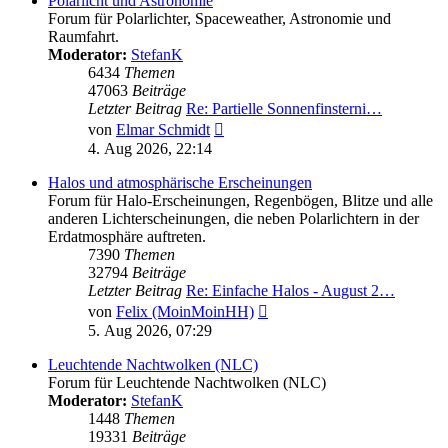
Polarlicht und Astronomie
Forum für Polarlichter, Spaceweather, Astronomie und
Raumfahrt.
Moderator:
StefanK
6434
Themen
47063
Beiträge
Letzter Beitrag
Re: Partielle Sonnenfinsterni…
Neuester
von
Elmar Schmidt
Beitrag
4. Aug 2026, 22:14
Halos und atmosphärische Erscheinungen
Forum für Halo-Erscheinungen, Regenbögen, Blitze und alle
anderen Lichterscheinungen, die neben Polarlichtern in der
Erdatmosphäre auftreten.
7390
Themen
32794
Beiträge
Letzter Beitrag
Re: Einfache Halos - August 2…
Neuester
von
Felix (MoinMoinHH)
Beitrag
5. Aug 2026, 07:29
Leuchtende Nachtwolken (NLC)
Forum für Leuchtende Nachtwolken (NLC)
Moderator:
StefanK
1448
Themen
19331
Beiträge