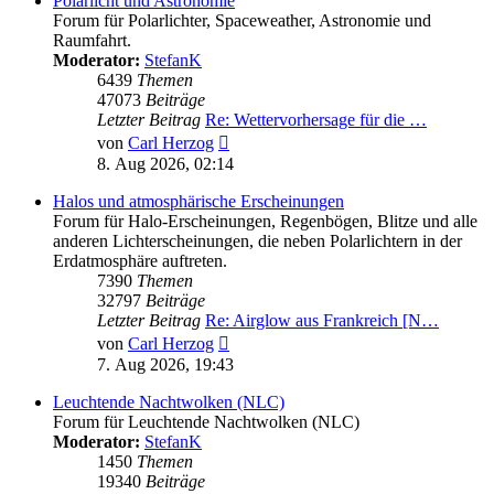
Polarlicht und Astronomie
Forum für Polarlichter, Spaceweather, Astronomie und
Raumfahrt.
Moderator:
StefanK
6439
Themen
47073
Beiträge
Letzter Beitrag
Re: Wettervorhersage für die …
Neuester
von
Carl Herzog
Beitrag
8. Aug 2026, 02:14
Halos und atmosphärische Erscheinungen
Forum für Halo-Erscheinungen, Regenbögen, Blitze und alle
anderen Lichterscheinungen, die neben Polarlichtern in der
Erdatmosphäre auftreten.
7390
Themen
32797
Beiträge
Letzter Beitrag
Re: Airglow aus Frankreich [N…
Neuester
von
Carl Herzog
Beitrag
7. Aug 2026, 19:43
Leuchtende Nachtwolken (NLC)
Forum für Leuchtende Nachtwolken (NLC)
Moderator:
StefanK
1450
Themen
19340
Beiträge