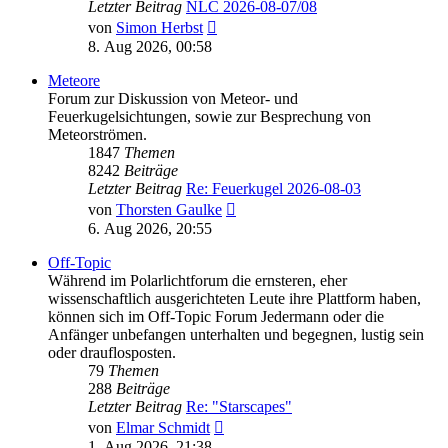
Letzter Beitrag
NLC 2026-08-07/08
Neuester
von
Simon Herbst
Beitrag
8. Aug 2026, 00:58
Meteore
Forum zur Diskussion von Meteor- und
Feuerkugelsichtungen, sowie zur Besprechung von
Meteorströmen.
1847
Themen
8242
Beiträge
Letzter Beitrag
Re: Feuerkugel 2026-08-03
Neuester
von
Thorsten Gaulke
Beitrag
6. Aug 2026, 20:55
Off-Topic
Während im Polarlichtforum die ernsteren, eher
wissenschaftlich ausgerichteten Leute ihre Plattform haben,
können sich im Off-Topic Forum Jedermann oder die
Anfänger unbefangen unterhalten und begegnen, lustig sein
oder drauflosposten.
79
Themen
288
Beiträge
Letzter Beitrag
Re: "Starscapes"
Neuester
von
Elmar Schmidt
Beitrag
1. Aug 2026, 21:38