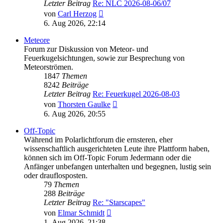
Letzter Beitrag
Re: NLC 2026-08-06/07
Neuester
von
Carl Herzog
Beitrag
6. Aug 2026, 22:14
Meteore
Forum zur Diskussion von Meteor- und
Feuerkugelsichtungen, sowie zur Besprechung von
Meteorströmen.
1847
Themen
8242
Beiträge
Letzter Beitrag
Re: Feuerkugel 2026-08-03
Neuester
von
Thorsten Gaulke
Beitrag
6. Aug 2026, 20:55
Off-Topic
Während im Polarlichtforum die ernsteren, eher
wissenschaftlich ausgerichteten Leute ihre Plattform haben,
können sich im Off-Topic Forum Jedermann oder die
Anfänger unbefangen unterhalten und begegnen, lustig sein
oder drauflosposten.
79
Themen
288
Beiträge
Letzter Beitrag
Re: "Starscapes"
Neuester
von
Elmar Schmidt
Beitrag
1. Aug 2026, 21:38