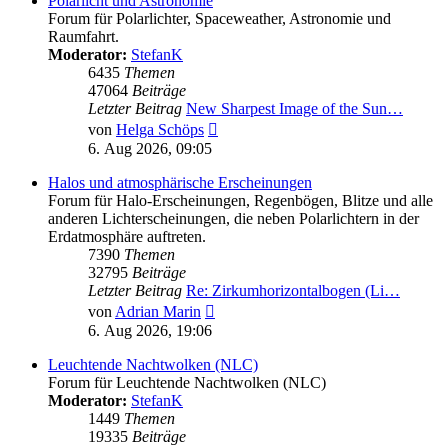
Polarlicht und Astronomie
Forum für Polarlichter, Spaceweather, Astronomie und
Raumfahrt.
Moderator:
StefanK
6435
Themen
47064
Beiträge
Letzter Beitrag
New Sharpest Image of the Sun…
Neuester
von
Helga Schöps
Beitrag
6. Aug 2026, 09:05
Halos und atmosphärische Erscheinungen
Forum für Halo-Erscheinungen, Regenbögen, Blitze und alle
anderen Lichterscheinungen, die neben Polarlichtern in der
Erdatmosphäre auftreten.
7390
Themen
32795
Beiträge
Letzter Beitrag
Re: Zirkumhorizontalbogen (Li…
Neuester
von
Adrian Marin
Beitrag
6. Aug 2026, 19:06
Leuchtende Nachtwolken (NLC)
Forum für Leuchtende Nachtwolken (NLC)
Moderator:
StefanK
1449
Themen
19335
Beiträge