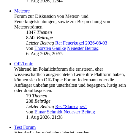
7. Aug 2026, 12:44
Meteore
Forum zur Diskussion von Meteor- und
Feuerkugelsichtungen, sowie zur Besprechung von
Meteorströmen.
1847
Themen
8242
Beiträge
Letzter Beitrag
Re: Feuerkugel 2026-08-03
von
Thorsten Gaulke
Neuester Beitrag
6. Aug 2026, 20:55
Off-Topic
Während im Polarlichtforum die ernsteren, eher
wissenschaftlich ausgerichteten Leute ihre Plattform haben,
können sich im Off-Topic Forum Jedermann oder die
Anfänger unbefangen unterhalten und begegnen, lustig sein
oder drauflosposten.
79
Themen
288
Beiträge
Letzter Beitrag
Re: "Starscapes"
von
Elmar Schmidt
Neuester Beitrag
1. Aug 2026, 21:38
Test Forum
Hier darf alles mögliche getestet werden.