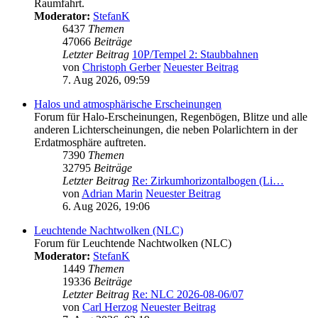
Raumfahrt.
Moderator:
StefanK
6437
Themen
47066
Beiträge
Letzter Beitrag
10P/Tempel 2: Staubbahnen
von
Christoph Gerber
Neuester Beitrag
7. Aug 2026, 09:59
Halos und atmosphärische Erscheinungen
Forum für Halo-Erscheinungen, Regenbögen, Blitze und alle
anderen Lichterscheinungen, die neben Polarlichtern in der
Erdatmosphäre auftreten.
7390
Themen
32795
Beiträge
Letzter Beitrag
Re: Zirkumhorizontalbogen (Li…
von
Adrian Marin
Neuester Beitrag
6. Aug 2026, 19:06
Leuchtende Nachtwolken (NLC)
Forum für Leuchtende Nachtwolken (NLC)
Moderator:
StefanK
1449
Themen
19336
Beiträge
Letzter Beitrag
Re: NLC 2026-08-06/07
von
Carl Herzog
Neuester Beitrag