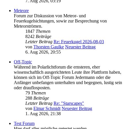
7. Aug 2026, 03:19
Meteore
Forum zur Diskussion von Meteor- und
Feuerkugelsichtungen, sowie zur Besprechung von
Meteorströmen.
1847
Themen
8242
Beiträge
Letzter Beitrag
Re: Feuerkugel 2026-08-03
von
Thorsten Gaulke
Neuester Beitrag
6. Aug 2026, 20:55
Off-Topic
Während im Polarlichtforum die ernsteren, eher
wissenschaftlich ausgerichteten Leute ihre Plattform haben,
können sich im Off-Topic Forum Jedermann oder die
Anfänger unbefangen unterhalten und begegnen, lustig sein
oder drauflosposten.
79
Themen
288
Beiträge
Letzter Beitrag
Re: "Starscapes"
von
Elmar Schmidt
Neuester Beitrag
1. Aug 2026, 21:38
Test Forum
Hier darf alles mögliche getestet werden.