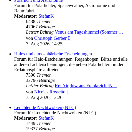
Polarlicht und Astronomie
Forum für Polarlichter, Spaceweather, Astronomie und
Raumfahrt.
Moderator:
StefanK
6438
Themen
47067
Beiträge
Letzter Beitrag
Venus am Tageshimmel (Sommer …
Neuester
von
Christoph Gerber
Beitrag
7. Aug 2026, 14:25
Halos und atmosphärische Erscheinungen
Forum für Halo-Erscheinungen, Regenbögen, Blitze und alle
anderen Lichterscheinungen, die neben Polarlichtern in der
Erdatmosphäre auftreten.
7390
Themen
32796
Beiträge
Letzter Beitrag
Re: Airglow aus Frankreich [N…
Neuester
von
Nicolas Rossetto
Beitrag
7. Aug 2026, 12:26
Leuchtende Nachtwolken (NLC)
Forum für Leuchtende Nachtwolken (NLC)
Moderator:
StefanK
1449
Themen
19337
Beiträge