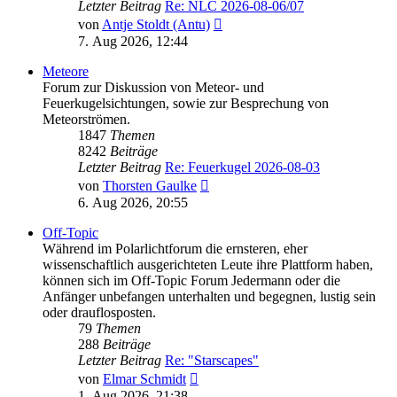
Letzter Beitrag
Re: NLC 2026-08-06/07
Neuester
von
Antje Stoldt (Antu)
Beitrag
7. Aug 2026, 12:44
Meteore
Forum zur Diskussion von Meteor- und
Feuerkugelsichtungen, sowie zur Besprechung von
Meteorströmen.
1847
Themen
8242
Beiträge
Letzter Beitrag
Re: Feuerkugel 2026-08-03
Neuester
von
Thorsten Gaulke
Beitrag
6. Aug 2026, 20:55
Off-Topic
Während im Polarlichtforum die ernsteren, eher
wissenschaftlich ausgerichteten Leute ihre Plattform haben,
können sich im Off-Topic Forum Jedermann oder die
Anfänger unbefangen unterhalten und begegnen, lustig sein
oder drauflosposten.
79
Themen
288
Beiträge
Letzter Beitrag
Re: "Starscapes"
Neuester
von
Elmar Schmidt
Beitrag
1. Aug 2026, 21:38