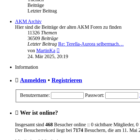
Beiträge
Letzter Beitrag
AKM Archiv
Hier sind die Beiträge der alten AKM Foren zu finden
11326
Themen
36509
Beiträge
Letzter Beitrag
Re: Terella-Aurora selbermach…
Neuester
von
MartinKa
Beitrag
24. Mär 2025, 20:19
Information
Anmelden
•
Registrieren
Benutzername:
Passwort:
Wer ist online?
Insgesamt sind
468
Besucher online :: 0 sichtbare Mitglieder, 
Der Besucherrekord liegt bei
7174
Besuchern, die am 11. Mai 2