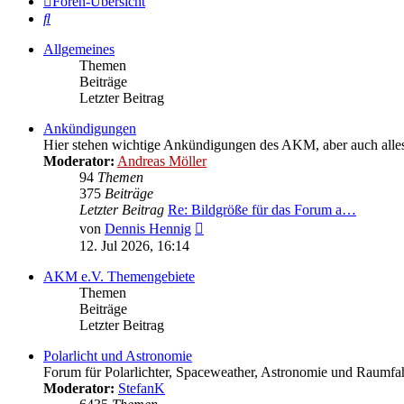
Foren-Übersicht
Suche
Allgemeines
Themen
Beiträge
Letzter Beitrag
Ankündigungen
Hier stehen wichtige Ankündigungen des AKM, aber auch alles W
Moderator:
Andreas Möller
94
Themen
375
Beiträge
Letzter Beitrag
Re: Bildgröße für das Forum a…
Neuester
von
Dennis Hennig
Beitrag
12. Jul 2026, 16:14
AKM e.V. Themengebiete
Themen
Beiträge
Letzter Beitrag
Polarlicht und Astronomie
Forum für Polarlichter, Spaceweather, Astronomie und Raumfah
Moderator:
StefanK