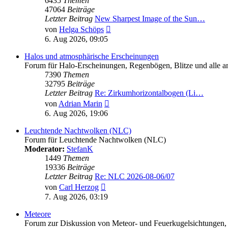
6435
Themen
47064
Beiträge
Letzter Beitrag
New Sharpest Image of the Sun…
Neuester
von
Helga Schöps
Beitrag
6. Aug 2026, 09:05
Halos und atmosphärische Erscheinungen
Forum für Halo-Erscheinungen, Regenbögen, Blitze und alle and
7390
Themen
32795
Beiträge
Letzter Beitrag
Re: Zirkumhorizontalbogen (Li…
Neuester
von
Adrian Marin
Beitrag
6. Aug 2026, 19:06
Leuchtende Nachtwolken (NLC)
Forum für Leuchtende Nachtwolken (NLC)
Moderator:
StefanK
1449
Themen
19336
Beiträge
Letzter Beitrag
Re: NLC 2026-08-06/07
Neuester
von
Carl Herzog
Beitrag
7. Aug 2026, 03:19
Meteore
Forum zur Diskussion von Meteor- und Feuerkugelsichtungen,