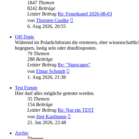
1847
Themen
8242
Beiträge
Letzter Beitrag
Re: Feuerkugel 2026-08-03
Neuester
von
Thorsten Gaulke
Beitrag
6. Aug 2026, 20:55
Off-Topic
Während im Polarlichtforum die ernsteren, eher wissenschaftli
begegnen, lustig sein oder drauflosposten.
79
Themen
288
Beiträge
Letzter Beitrag
Re: "Starscapes"
Neuester
von
Elmar Schmidt
Beitrag
1. Aug 2026, 21:38
Test Forum
Hier darf alles mögliche getestet werden.
35
Themen
154
Beiträge
Letzter Beitrag
Re: Nur ein TEST
Neuester
von
Jörg Kaufmann
Beitrag
21. Jan 2026, 22:48
Archiv
Themen