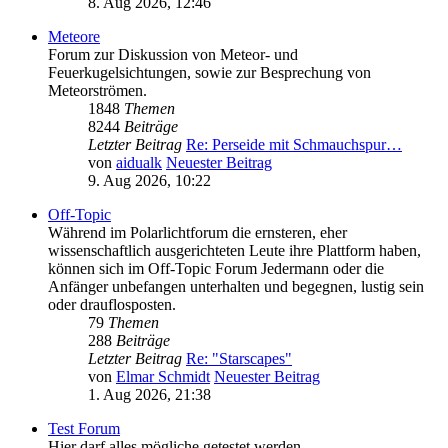
8. Aug 2026, 12:46
Meteore
Forum zur Diskussion von Meteor- und
Feuerkugelsichtungen, sowie zur Besprechung von
Meteorströmen.
1848
Themen
8244
Beiträge
Letzter Beitrag
Re: Perseide mit Schmauchspur…
von
aidualk
Neuester Beitrag
9. Aug 2026, 10:22
Off-Topic
Während im Polarlichtforum die ernsteren, eher
wissenschaftlich ausgerichteten Leute ihre Plattform haben,
können sich im Off-Topic Forum Jedermann oder die
Anfänger unbefangen unterhalten und begegnen, lustig sein
oder drauflosposten.
79
Themen
288
Beiträge
Letzter Beitrag
Re: "Starscapes"
von
Elmar Schmidt
Neuester Beitrag
1. Aug 2026, 21:38
Test Forum
Hier darf alles mögliche getestet werden.