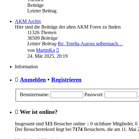
Beiträge
Letzter Beitrag
AKM Archiv
Hier sind die Beiträge der alten AKM Foren zu finden
11326
Themen
36509
Beiträge
Letzter Beitrag
Re: Terella-Aurora selbermach…
Neuester
von
MartinKa
Beitrag
24. Mär 2025, 20:19
Information
Anmelden
•
Registrieren
Benutzername:
Passwort:
Wer ist online?
Insgesamt sind
515
Besucher online :: 0 sichtbare Mitglieder, 
Der Besucherrekord liegt bei
7174
Besuchern, die am 11. Mai 2