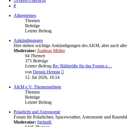
Foren-Übersicht
Suche
Allgemeines
Themen
Beiträge
Letzter Beitrag
Ankündigungen
Hier stehen wichtige Ankündigungen des AKM, aber auch alles W
Moderator:
Andreas Möller
94
Themen
375
Beiträge
Letzter Beitrag
Re: Bildgröße für das Forum a…
Neuester
von
Dennis Hennig
Beitrag
12. Jul 2026, 16:14
AKM e.V. Themengebiete
Themen
Beiträge
Letzter Beitrag
Polarlicht und Astronomie
Forum für Polarlichter, Spaceweather, Astronomie und Raumfah
Moderator:
StefanK