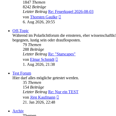
1847
Themen
8242
Beiträge
Letzter Beitrag
Re: Feuerkugel 2026-08-03
Neuester
von
Thorsten Gaulke
Beitrag
6. Aug 2026, 20:55
Off-Topic
Während im Polarlichtforum die ernsteren, eher wissenschaftli
begegnen, lustig sein oder drauflosposten.
79
Themen
288
Beiträge
Letzter Beitrag
Re: "Starscapes"
Neuester
von
Elmar Schmidt
Beitrag
1. Aug 2026, 21:38
Test Forum
Hier darf alles mögliche getestet werden.
35
Themen
154
Beiträge
Letzter Beitrag
Re: Nur ein TEST
Neuester
von
Jörg Kaufmann
Beitrag
21. Jan 2026, 22:48
Archiv
Themen