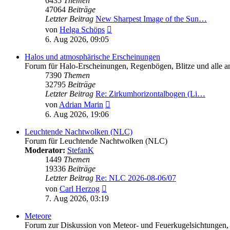
6435
Themen
47064
Beiträge
Letzter Beitrag
New Sharpest Image of the Sun…
Neuester
von
Helga Schöps
Beitrag
6. Aug 2026, 09:05
Halos und atmosphärische Erscheinungen
Forum für Halo-Erscheinungen, Regenbögen, Blitze und alle and
7390
Themen
32795
Beiträge
Letzter Beitrag
Re: Zirkumhorizontalbogen (Li…
Neuester
von
Adrian Marin
Beitrag
6. Aug 2026, 19:06
Leuchtende Nachtwolken (NLC)
Forum für Leuchtende Nachtwolken (NLC)
Moderator:
StefanK
1449
Themen
19336
Beiträge
Letzter Beitrag
Re: NLC 2026-08-06/07
Neuester
von
Carl Herzog
Beitrag
7. Aug 2026, 03:19
Meteore
Forum zur Diskussion von Meteor- und Feuerkugelsichtungen,