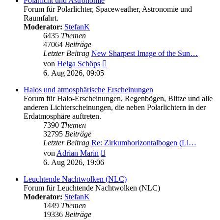
Polarlicht und Astronomie
Forum für Polarlichter, Spaceweather, Astronomie und
Raumfahrt.
Moderator:
StefanK
6435
Themen
47064
Beiträge
Letzter Beitrag
New Sharpest Image of the Sun…
Neuester
von
Helga Schöps
Beitrag
6. Aug 2026, 09:05
Halos und atmosphärische Erscheinungen
Forum für Halo-Erscheinungen, Regenbögen, Blitze und alle
anderen Lichterscheinungen, die neben Polarlichtern in der
Erdatmosphäre auftreten.
7390
Themen
32795
Beiträge
Letzter Beitrag
Re: Zirkumhorizontalbogen (Li…
Neuester
von
Adrian Marin
Beitrag
6. Aug 2026, 19:06
Leuchtende Nachtwolken (NLC)
Forum für Leuchtende Nachtwolken (NLC)
Moderator:
StefanK
1449
Themen
19336
Beiträge