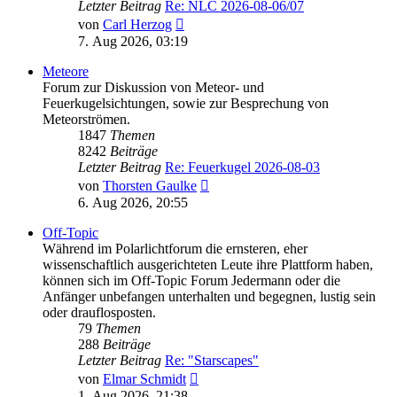
Letzter Beitrag
Re: NLC 2026-08-06/07
Neuester
von
Carl Herzog
Beitrag
7. Aug 2026, 03:19
Meteore
Forum zur Diskussion von Meteor- und
Feuerkugelsichtungen, sowie zur Besprechung von
Meteorströmen.
1847
Themen
8242
Beiträge
Letzter Beitrag
Re: Feuerkugel 2026-08-03
Neuester
von
Thorsten Gaulke
Beitrag
6. Aug 2026, 20:55
Off-Topic
Während im Polarlichtforum die ernsteren, eher
wissenschaftlich ausgerichteten Leute ihre Plattform haben,
können sich im Off-Topic Forum Jedermann oder die
Anfänger unbefangen unterhalten und begegnen, lustig sein
oder drauflosposten.
79
Themen
288
Beiträge
Letzter Beitrag
Re: "Starscapes"
Neuester
von
Elmar Schmidt
Beitrag
1. Aug 2026, 21:38