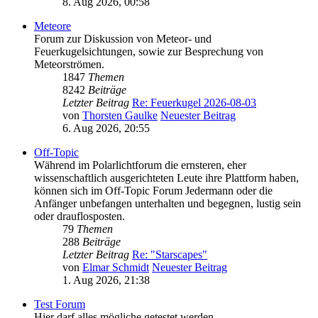
8. Aug 2026, 00:58
Meteore
Forum zur Diskussion von Meteor- und
Feuerkugelsichtungen, sowie zur Besprechung von
Meteorströmen.
1847
Themen
8242
Beiträge
Letzter Beitrag
Re: Feuerkugel 2026-08-03
von
Thorsten Gaulke
Neuester Beitrag
6. Aug 2026, 20:55
Off-Topic
Während im Polarlichtforum die ernsteren, eher
wissenschaftlich ausgerichteten Leute ihre Plattform haben,
können sich im Off-Topic Forum Jedermann oder die
Anfänger unbefangen unterhalten und begegnen, lustig sein
oder drauflosposten.
79
Themen
288
Beiträge
Letzter Beitrag
Re: "Starscapes"
von
Elmar Schmidt
Neuester Beitrag
1. Aug 2026, 21:38
Test Forum
Hier darf alles mögliche getestet werden.