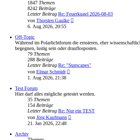
1847
Themen
8242
Beiträge
Letzter Beitrag
Re: Feuerkugel 2026-08-03
Neuester
von
Thorsten Gaulke
Beitrag
6. Aug 2026, 20:55
Off-Topic
Während im Polarlichtforum die ernsteren, eher wissenschaftli
begegnen, lustig sein oder drauflosposten.
79
Themen
288
Beiträge
Letzter Beitrag
Re: "Starscapes"
Neuester
von
Elmar Schmidt
Beitrag
1. Aug 2026, 21:38
Test Forum
Hier darf alles mögliche getestet werden.
35
Themen
154
Beiträge
Letzter Beitrag
Re: Nur ein TEST
Neuester
von
Jörg Kaufmann
Beitrag
21. Jan 2026, 22:48
Archiv
Themen