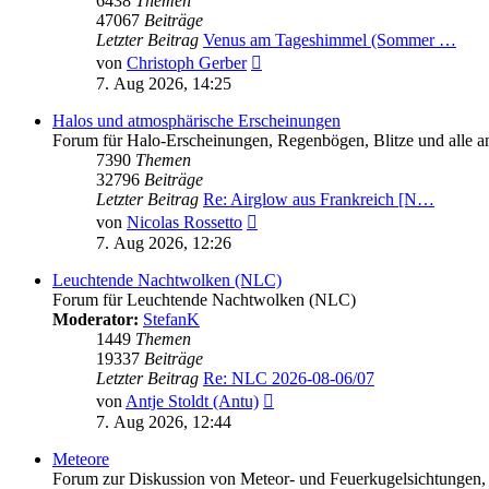
6438
Themen
47067
Beiträge
Letzter Beitrag
Venus am Tageshimmel (Sommer …
Neuester
von
Christoph Gerber
Beitrag
7. Aug 2026, 14:25
Halos und atmosphärische Erscheinungen
Forum für Halo-Erscheinungen, Regenbögen, Blitze und alle and
7390
Themen
32796
Beiträge
Letzter Beitrag
Re: Airglow aus Frankreich [N…
Neuester
von
Nicolas Rossetto
Beitrag
7. Aug 2026, 12:26
Leuchtende Nachtwolken (NLC)
Forum für Leuchtende Nachtwolken (NLC)
Moderator:
StefanK
1449
Themen
19337
Beiträge
Letzter Beitrag
Re: NLC 2026-08-06/07
Neuester
von
Antje Stoldt (Antu)
Beitrag
7. Aug 2026, 12:44
Meteore
Forum zur Diskussion von Meteor- und Feuerkugelsichtungen,