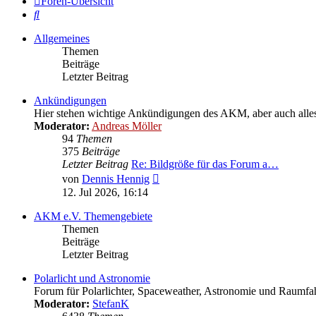
Foren-Übersicht
Suche
Allgemeines
Themen
Beiträge
Letzter Beitrag
Ankündigungen
Hier stehen wichtige Ankündigungen des AKM, aber auch alles W
Moderator:
Andreas Möller
94
Themen
375
Beiträge
Letzter Beitrag
Re: Bildgröße für das Forum a…
Neuester
von
Dennis Hennig
Beitrag
12. Jul 2026, 16:14
AKM e.V. Themengebiete
Themen
Beiträge
Letzter Beitrag
Polarlicht und Astronomie
Forum für Polarlichter, Spaceweather, Astronomie und Raumfah
Moderator:
StefanK