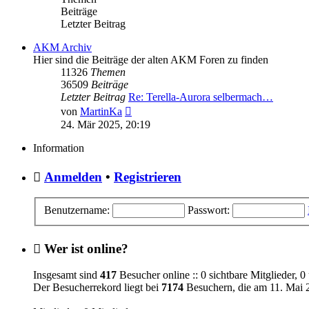
Beiträge
Letzter Beitrag
AKM Archiv
Hier sind die Beiträge der alten AKM Foren zu finden
11326
Themen
36509
Beiträge
Letzter Beitrag
Re: Terella-Aurora selbermach…
Neuester
von
MartinKa
Beitrag
24. Mär 2025, 20:19
Information
Anmelden
•
Registrieren
Benutzername:
Passwort:
Wer ist online?
Insgesamt sind
417
Besucher online :: 0 sichtbare Mitglieder, 
Der Besucherrekord liegt bei
7174
Besuchern, die am 11. Mai 2