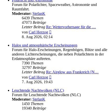
Polarlicht und Astronomie
Forum für Polarlichter, Spaceweather, Astronomie und
Raumfahrt.
Moderator:
StefanK
6439
Themen
47073
Beiträge
Letzter Beitrag
Re: Wettervorhersage für die …
Neuester
von
Carl Herzog
Beitrag
8. Aug 2026, 02:14
Halos und atmosphärische Erscheinungen
Forum für Halo-Erscheinungen, Regenbögen, Blitze und alle
anderen Lichterscheinungen, die neben Polarlichtern in der
Erdatmosphäre auftreten.
7390
Themen
32797
Beiträge
Letzter Beitrag
Re: Airglow aus Frankreich [N…
Neuester
von
Carl Herzog
Beitrag
7. Aug 2026, 19:43
Leuchtende Nachtwolken (NLC)
Forum für Leuchtende Nachtwolken (NLC)
Moderator:
StefanK
1450
Themen
19340
Beiträge