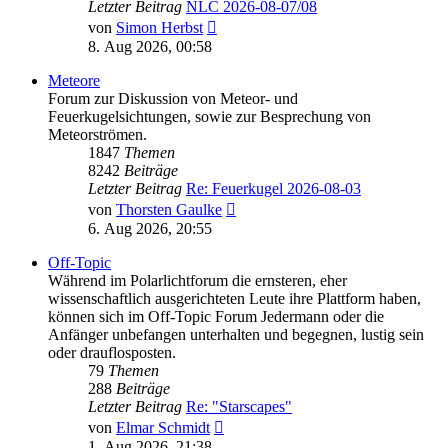
Letzter Beitrag
NLC 2026-08-07/08
Neuester
von
Simon Herbst
Beitrag
8. Aug 2026, 00:58
Meteore
Forum zur Diskussion von Meteor- und
Feuerkugelsichtungen, sowie zur Besprechung von
Meteorströmen.
1847
Themen
8242
Beiträge
Letzter Beitrag
Re: Feuerkugel 2026-08-03
Neuester
von
Thorsten Gaulke
Beitrag
6. Aug 2026, 20:55
Off-Topic
Während im Polarlichtforum die ernsteren, eher
wissenschaftlich ausgerichteten Leute ihre Plattform haben,
können sich im Off-Topic Forum Jedermann oder die
Anfänger unbefangen unterhalten und begegnen, lustig sein
oder drauflosposten.
79
Themen
288
Beiträge
Letzter Beitrag
Re: "Starscapes"
Neuester
von
Elmar Schmidt
Beitrag
1. Aug 2026, 21:38