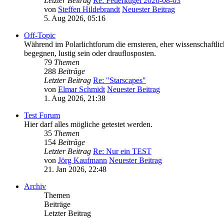
Letzter Beitrag
Re: Feuerkugel 2026-08-03
von
Steffen Hildebrandt
Neuester Beitrag
5. Aug 2026, 05:16
Off-Topic
Während im Polarlichtforum die ernsteren, eher wissenschaftli
begegnen, lustig sein oder drauflosposten.
79
Themen
288
Beiträge
Letzter Beitrag
Re: "Starscapes"
von
Elmar Schmidt
Neuester Beitrag
1. Aug 2026, 21:38
Test Forum
Hier darf alles mögliche getestet werden.
35
Themen
154
Beiträge
Letzter Beitrag
Re: Nur ein TEST
von
Jörg Kaufmann
Neuester Beitrag
21. Jan 2026, 22:48
Archiv
Themen
Beiträge
Letzter Beitrag