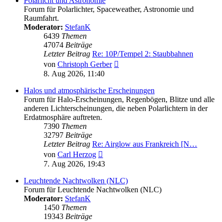
Polarlicht und Astronomie
Forum für Polarlichter, Spaceweather, Astronomie und
Raumfahrt.
Moderator:
StefanK
6439
Themen
47074
Beiträge
Letzter Beitrag
Re: 10P/Tempel 2: Staubbahnen
Neuester
von
Christoph Gerber
Beitrag
8. Aug 2026, 11:40
Halos und atmosphärische Erscheinungen
Forum für Halo-Erscheinungen, Regenbögen, Blitze und alle
anderen Lichterscheinungen, die neben Polarlichtern in der
Erdatmosphäre auftreten.
7390
Themen
32797
Beiträge
Letzter Beitrag
Re: Airglow aus Frankreich [N…
Neuester
von
Carl Herzog
Beitrag
7. Aug 2026, 19:43
Leuchtende Nachtwolken (NLC)
Forum für Leuchtende Nachtwolken (NLC)
Moderator:
StefanK
1450
Themen
19343
Beiträge