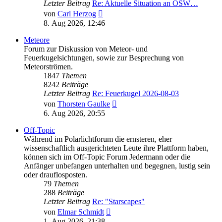
Letzter Beitrag
Re: Aktuelle Situation an OSW…
Neuester
von
Carl Herzog
Beitrag
8. Aug 2026, 12:46
Meteore
Forum zur Diskussion von Meteor- und
Feuerkugelsichtungen, sowie zur Besprechung von
Meteorströmen.
1847
Themen
8242
Beiträge
Letzter Beitrag
Re: Feuerkugel 2026-08-03
Neuester
von
Thorsten Gaulke
Beitrag
6. Aug 2026, 20:55
Off-Topic
Während im Polarlichtforum die ernsteren, eher
wissenschaftlich ausgerichteten Leute ihre Plattform haben,
können sich im Off-Topic Forum Jedermann oder die
Anfänger unbefangen unterhalten und begegnen, lustig sein
oder drauflosposten.
79
Themen
288
Beiträge
Letzter Beitrag
Re: "Starscapes"
Neuester
von
Elmar Schmidt
Beitrag
1. Aug 2026, 21:38