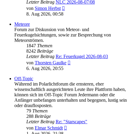
Letzter Beitrag
NLC 2026-08-07/08
Neuester
von
Simon Herbst
Beitrag
8. Aug 2026, 00:58
Meteore
Forum zur Diskussion von Meteor- und
Feuerkugelsichtungen, sowie zur Besprechung von
Meteorströmen.
1847
Themen
8242
Beiträge
Letzter Beitrag
Re: Feuerkugel 2026-08-03
Neuester
von
Thorsten Gaulke
Beitrag
6. Aug 2026, 20:55
Off-Topic
Während im Polarlichtforum die ernsteren, eher
wissenschaftlich ausgerichteten Leute ihre Plattform haben,
können sich im Off-Topic Forum Jedermann oder die
Anfänger unbefangen unterhalten und begegnen, lustig sein
oder drauflosposten.
79
Themen
288
Beiträge
Letzter Beitrag
Re: "Starscapes"
Neuester
von
Elmar Schmidt
Beitrag
1. Aug 2026, 21:38