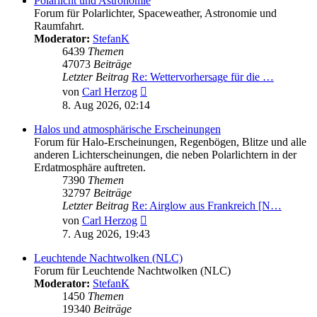
Polarlicht und Astronomie
Forum für Polarlichter, Spaceweather, Astronomie und
Raumfahrt.
Moderator:
StefanK
6439
Themen
47073
Beiträge
Letzter Beitrag
Re: Wettervorhersage für die …
Neuester
von
Carl Herzog
Beitrag
8. Aug 2026, 02:14
Halos und atmosphärische Erscheinungen
Forum für Halo-Erscheinungen, Regenbögen, Blitze und alle
anderen Lichterscheinungen, die neben Polarlichtern in der
Erdatmosphäre auftreten.
7390
Themen
32797
Beiträge
Letzter Beitrag
Re: Airglow aus Frankreich [N…
Neuester
von
Carl Herzog
Beitrag
7. Aug 2026, 19:43
Leuchtende Nachtwolken (NLC)
Forum für Leuchtende Nachtwolken (NLC)
Moderator:
StefanK
1450
Themen
19340
Beiträge