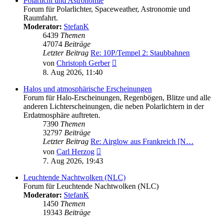
Polarlicht und Astronomie
Forum für Polarlichter, Spaceweather, Astronomie und
Raumfahrt.
Moderator:
StefanK
6439
Themen
47074
Beiträge
Letzter Beitrag
Re: 10P/Tempel 2: Staubbahnen
Neuester
von
Christoph Gerber
Beitrag
8. Aug 2026, 11:40
Halos und atmosphärische Erscheinungen
Forum für Halo-Erscheinungen, Regenbögen, Blitze und alle
anderen Lichterscheinungen, die neben Polarlichtern in der
Erdatmosphäre auftreten.
7390
Themen
32797
Beiträge
Letzter Beitrag
Re: Airglow aus Frankreich [N…
Neuester
von
Carl Herzog
Beitrag
7. Aug 2026, 19:43
Leuchtende Nachtwolken (NLC)
Forum für Leuchtende Nachtwolken (NLC)
Moderator:
StefanK
1450
Themen
19343
Beiträge