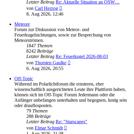
Letzter Beitrag
Re: Aktuelle Situation an OSW…
Neuester
von
Carl Herzog
Beitrag
8. Aug 2026, 12:46
Meteore
Forum zur Diskussion von Meteor- und
Feuerkugelsichtungen, sowie zur Besprechung von
Meteorströmen.
1847
Themen
8242
Beiträge
Letzter Beitrag
Re: Feuerkugel 2026-08-03
Neuester
von
Thorsten Gaulke
Beitrag
6. Aug 2026, 20:55
Off-Topic
Während im Polarlichtforum die ernsteren, eher
wissenschaftlich ausgerichteten Leute ihre Plattform haben,
können sich im Off-Topic Forum Jedermann oder die
Anfänger unbefangen unterhalten und begegnen, lustig sein
oder drauflosposten.
79
Themen
288
Beiträge
Letzter Beitrag
Re: "Starscapes"
Neuester
von
Elmar Schmidt
Beitrag
1. Aug 2026, 21:38