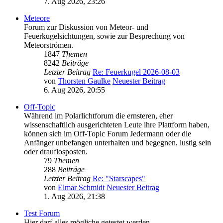
7. Aug 2026, 23:26
Meteore
Forum zur Diskussion von Meteor- und
Feuerkugelsichtungen, sowie zur Besprechung von
Meteorströmen.
1847
Themen
8242
Beiträge
Letzter Beitrag
Re: Feuerkugel 2026-08-03
von
Thorsten Gaulke
Neuester Beitrag
6. Aug 2026, 20:55
Off-Topic
Während im Polarlichtforum die ernsteren, eher
wissenschaftlich ausgerichteten Leute ihre Plattform haben,
können sich im Off-Topic Forum Jedermann oder die
Anfänger unbefangen unterhalten und begegnen, lustig sein
oder drauflosposten.
79
Themen
288
Beiträge
Letzter Beitrag
Re: "Starscapes"
von
Elmar Schmidt
Neuester Beitrag
1. Aug 2026, 21:38
Test Forum
Hier darf alles mögliche getestet werden.