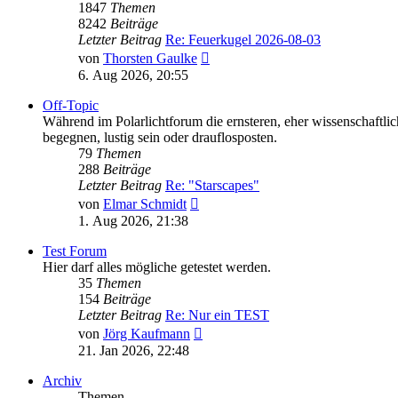
1847
Themen
8242
Beiträge
Letzter Beitrag
Re: Feuerkugel 2026-08-03
Neuester
von
Thorsten Gaulke
Beitrag
6. Aug 2026, 20:55
Off-Topic
Während im Polarlichtforum die ernsteren, eher wissenschaftli
begegnen, lustig sein oder drauflosposten.
79
Themen
288
Beiträge
Letzter Beitrag
Re: "Starscapes"
Neuester
von
Elmar Schmidt
Beitrag
1. Aug 2026, 21:38
Test Forum
Hier darf alles mögliche getestet werden.
35
Themen
154
Beiträge
Letzter Beitrag
Re: Nur ein TEST
Neuester
von
Jörg Kaufmann
Beitrag
21. Jan 2026, 22:48
Archiv
Themen