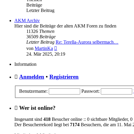
Beiträge
Letzter Beitrag
AKM Archiv
Hier sind die Beiträge der alten AKM Foren zu finden
11326
Themen
36509
Beiträge
Letzter Beitrag
Re: Terella-Aurora selbermach…
Neuester
von
MartinKa
Beitrag
24. Mär 2025, 20:19
Information
Anmelden
•
Registrieren
Benutzername:
Passwort:
Wer ist online?
Insgesamt sind
418
Besucher online :: 0 sichtbare Mitglieder, 
Der Besucherrekord liegt bei
7174
Besuchern, die am 11. Mai 2