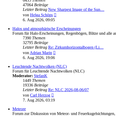
6435
Themen
47064
Beiträge
Letzter Beitrag
New Sharpest Image of the Sun…
Neuester
von
Helga Schöps
Beitrag
6. Aug 2026, 09:05
Halos und atmosphärische Erscheinungen
Forum für Halo-Erscheinungen, Regenbögen, Blitze und alle and
7390
Themen
32795
Beiträge
Letzter Beitrag
Re: Zirkumhorizontalbogen (Li…
Neuester
von
Adrian Marin
Beitrag
6. Aug 2026, 19:06
Leuchtende Nachtwolken (NLC)
Forum für Leuchtende Nachtwolken (NLC)
Moderator:
StefanK
1449
Themen
19336
Beiträge
Letzter Beitrag
Re: NLC 2026-08-06/07
Neuester
von
Carl Herzog
Beitrag
7. Aug 2026, 03:19
Meteore
Forum zur Diskussion von Meteor- und Feuerkugelsichtungen,