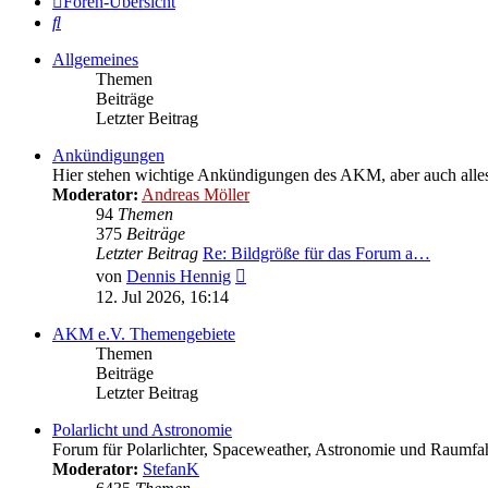
Foren-Übersicht
Suche
Allgemeines
Themen
Beiträge
Letzter Beitrag
Ankündigungen
Hier stehen wichtige Ankündigungen des AKM, aber auch alles W
Moderator:
Andreas Möller
94
Themen
375
Beiträge
Letzter Beitrag
Re: Bildgröße für das Forum a…
Neuester
von
Dennis Hennig
Beitrag
12. Jul 2026, 16:14
AKM e.V. Themengebiete
Themen
Beiträge
Letzter Beitrag
Polarlicht und Astronomie
Forum für Polarlichter, Spaceweather, Astronomie und Raumfah
Moderator:
StefanK