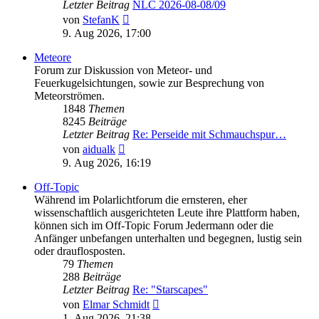
Letzter Beitrag
NLC 2026-08-08/09
Neuester
von
StefanK
Beitrag
9. Aug 2026, 17:00
Meteore
Forum zur Diskussion von Meteor- und
Feuerkugelsichtungen, sowie zur Besprechung von
Meteorströmen.
1848
Themen
8245
Beiträge
Letzter Beitrag
Re: Perseide mit Schmauchspur…
Neuester
von
aidualk
Beitrag
9. Aug 2026, 16:19
Off-Topic
Während im Polarlichtforum die ernsteren, eher
wissenschaftlich ausgerichteten Leute ihre Plattform haben,
können sich im Off-Topic Forum Jedermann oder die
Anfänger unbefangen unterhalten und begegnen, lustig sein
oder drauflosposten.
79
Themen
288
Beiträge
Letzter Beitrag
Re: "Starscapes"
Neuester
von
Elmar Schmidt
Beitrag
1. Aug 2026, 21:38