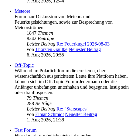
7. Aug 2026, 12:44
Meteore
Forum zur Diskussion von Meteor- und
Feuerkugelsichtungen, sowie zur Besprechung von
Meteorströmen.
1847
Themen
8242
Beiträge
Letzter Beitrag
Re: Feuerkugel 2026-08-03
von
Thorsten Gaulke
Neuester Beitrag
6. Aug 2026, 20:55
Off-Topic
Während im Polarlichtforum die ernsteren, eher
wissenschaftlich ausgerichteten Leute ihre Plattform haben,
können sich im Off-Topic Forum Jedermann oder die
Anfänger unbefangen unterhalten und begegnen, lustig sein
oder drauflosposten.
79
Themen
288
Beiträge
Letzter Beitrag
Re: "Starscapes"
von
Elmar Schmidt
Neuester Beitrag
1. Aug 2026, 21:38
Test Forum
Hier darf alles mögliche getestet werden.