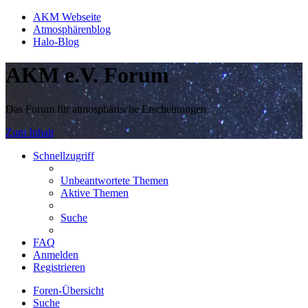
AKM Webseite
Atmosphärenblog
Halo-Blog
AKM e.V. Forum
Das Forum für atmosphärische Erscheinungen
Zum Inhalt
Schnellzugriff
Unbeantwortete Themen
Aktive Themen
Suche
FAQ
Anmelden
Registrieren
Foren-Übersicht
Suche