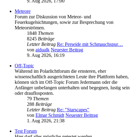
9. Aug 2026, 17:00
Meteore
Forum zur Diskussion von Meteor- und
Feuerkugelsichtungen, sowie zur Besprechung von
Meteorströmen.
1848
Themen
8245
Beiträge
Letzter Beitrag
Re: Perseide mit Schmauchspur…
von
aidualk
Neuester Beitrag
9. Aug 2026, 16:19
Off-Topic
Während im Polarlichtforum die ernsteren, eher
wissenschaftlich ausgerichteten Leute ihre Plattform haben,
können sich im Off-Topic Forum Jedermann oder die
Anfänger unbefangen unterhalten und begegnen, lustig sein
oder drauflosposten.
79
Themen
288
Beiträge
Letzter Beitrag
Re: "Starscapes"
von
Elmar Schmidt
Neuester Beitrag
1. Aug 2026, 21:38
Test Forum
Hier darf alles mögliche getestet werden.