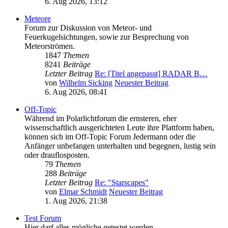
6. Aug 2026, 13:12
Meteore
Forum zur Diskussion von Meteor- und
Feuerkugelsichtungen, sowie zur Besprechung von
Meteorströmen.
1847
Themen
8241
Beiträge
Letzter Beitrag
Re: [Titel angepasst] RADAR B…
von
Wilhelm Sicking
Neuester Beitrag
6. Aug 2026, 08:41
Off-Topic
Während im Polarlichtforum die ernsteren, eher
wissenschaftlich ausgerichteten Leute ihre Plattform haben,
können sich im Off-Topic Forum Jedermann oder die
Anfänger unbefangen unterhalten und begegnen, lustig sein
oder drauflosposten.
79
Themen
288
Beiträge
Letzter Beitrag
Re: "Starscapes"
von
Elmar Schmidt
Neuester Beitrag
1. Aug 2026, 21:38
Test Forum
Hier darf alles mögliche getestet werden.