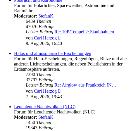
Polarlicht und Astronomie
Forum für Polarlichter, Spaceweather, Astronomie und
Raumfahrt.
Moderator:
StefanK
6439
Themen
47076
Beiträge
Letzter Beitrag
Re: 10P/Tempel 2: Staubbahnen
Neuester
von
Carl Herzog
Beitrag
8. Aug 2026, 16:40
Halos und atmosphärische Erscheinungen
Forum für Halo-Erscheinungen, Regenbögen, Blitze und alle
anderen Lichterscheinungen, die neben Polarlichtern in der
Erdatmosphäre auftreten.
7390
Themen
32797
Beiträge
Letzter Beitrag
Re: Airglow aus Frankreich [N…
Neuester
von
Carl Herzog
Beitrag
7. Aug 2026, 19:43
Leuchtende Nachtwolken (NLC)
Forum für Leuchtende Nachtwolken (NLC)
Moderator:
StefanK
1450
Themen
19343
Beiträge