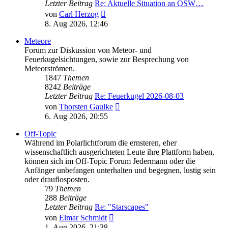
Letzter Beitrag
Re: Aktuelle Situation an OSW…
Neuester
von
Carl Herzog
Beitrag
8. Aug 2026, 12:46
Meteore
Forum zur Diskussion von Meteor- und
Feuerkugelsichtungen, sowie zur Besprechung von
Meteorströmen.
1847
Themen
8242
Beiträge
Letzter Beitrag
Re: Feuerkugel 2026-08-03
Neuester
von
Thorsten Gaulke
Beitrag
6. Aug 2026, 20:55
Off-Topic
Während im Polarlichtforum die ernsteren, eher
wissenschaftlich ausgerichteten Leute ihre Plattform haben,
können sich im Off-Topic Forum Jedermann oder die
Anfänger unbefangen unterhalten und begegnen, lustig sein
oder drauflosposten.
79
Themen
288
Beiträge
Letzter Beitrag
Re: "Starscapes"
Neuester
von
Elmar Schmidt
Beitrag
1. Aug 2026, 21:38