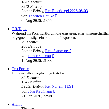
1847
Themen
8242
Beiträge
Letzter Beitrag
Re: Feuerkugel 2026-08-03
Neuester
von
Thorsten Gaulke
Beitrag
6. Aug 2026, 20:55
Off-Topic
Während im Polarlichtforum die ernsteren, eher wissenschaftli
begegnen, lustig sein oder drauflosposten.
79
Themen
288
Beiträge
Letzter Beitrag
Re: "Starscapes"
Neuester
von
Elmar Schmidt
Beitrag
1. Aug 2026, 21:38
Test Forum
Hier darf alles mögliche getestet werden.
35
Themen
154
Beiträge
Letzter Beitrag
Re: Nur ein TEST
Neuester
von
Jörg Kaufmann
Beitrag
21. Jan 2026, 22:48
Archiv
Themen