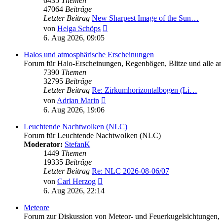
6435
Themen
47064
Beiträge
Letzter Beitrag
New Sharpest Image of the Sun…
Neuester
von
Helga Schöps
Beitrag
6. Aug 2026, 09:05
Halos und atmosphärische Erscheinungen
Forum für Halo-Erscheinungen, Regenbögen, Blitze und alle and
7390
Themen
32795
Beiträge
Letzter Beitrag
Re: Zirkumhorizontalbogen (Li…
Neuester
von
Adrian Marin
Beitrag
6. Aug 2026, 19:06
Leuchtende Nachtwolken (NLC)
Forum für Leuchtende Nachtwolken (NLC)
Moderator:
StefanK
1449
Themen
19335
Beiträge
Letzter Beitrag
Re: NLC 2026-08-06/07
Neuester
von
Carl Herzog
Beitrag
6. Aug 2026, 22:14
Meteore
Forum zur Diskussion von Meteor- und Feuerkugelsichtungen,