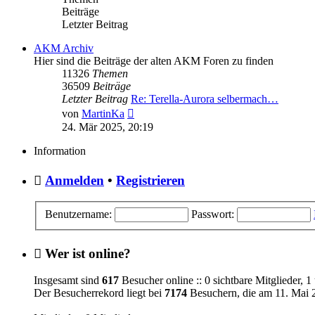
Beiträge
Letzter Beitrag
AKM Archiv
Hier sind die Beiträge der alten AKM Foren zu finden
11326
Themen
36509
Beiträge
Letzter Beitrag
Re: Terella-Aurora selbermach…
Neuester
von
MartinKa
Beitrag
24. Mär 2025, 20:19
Information
Anmelden
•
Registrieren
Benutzername:
Passwort:
Wer ist online?
Insgesamt sind
617
Besucher online :: 0 sichtbare Mitglieder, 
Der Besucherrekord liegt bei
7174
Besuchern, die am 11. Mai 2