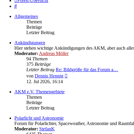
Foren-Übersicht
Suche
Allgemeines
Themen
Beiträge
Letzter Beitrag
Ankündigungen
Hier stehen wichtige Ankündigungen des AKM, aber auch alles W
Moderator:
Andreas Möller
94
Themen
375
Beiträge
Letzter Beitrag
Re: Bildgröße für das Forum a…
Neuester
von
Dennis Hennig
Beitrag
12. Jul 2026, 16:14
AKM e.V. Themengebiete
Themen
Beiträge
Letzter Beitrag
Polarlicht und Astronomie
Forum für Polarlichter, Spaceweather, Astronomie und Raumfah
Moderator:
StefanK