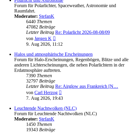
Polarlicht und Astronomie
Forum für Polarlichter, Spaceweather, Astronomie und
Raumfahrt.
Moderator:
StefanK
6440
Themen
47082
Beiträge
Letzter Beitrag
Re: Polarlicht 2026-08-08/09
Neuester
von
Jørgen K
Beitrag
9. Aug 2026, 11:12
Halos und atmosphärische Erscheinungen
Forum für Halo-Erscheinungen, Regenbögen, Blitze und alle
anderen Lichterscheinungen, die neben Polarlichtern in der
Erdatmosphäre auftreten.
7390
Themen
32797
Beiträge
Letzter Beitrag
Re: Airglow aus Frankreich [N…
Neuester
von
Carl Herzog
Beitrag
7. Aug 2026, 19:43
Leuchtende Nachtwolken (NLC)
Forum für Leuchtende Nachtwolken (NLC)
Moderator:
StefanK
1450
Themen
19343
Beiträge