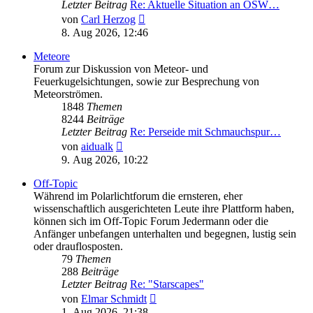
Letzter Beitrag
Re: Aktuelle Situation an OSW…
Neuester
von
Carl Herzog
Beitrag
8. Aug 2026, 12:46
Meteore
Forum zur Diskussion von Meteor- und
Feuerkugelsichtungen, sowie zur Besprechung von
Meteorströmen.
1848
Themen
8244
Beiträge
Letzter Beitrag
Re: Perseide mit Schmauchspur…
Neuester
von
aidualk
Beitrag
9. Aug 2026, 10:22
Off-Topic
Während im Polarlichtforum die ernsteren, eher
wissenschaftlich ausgerichteten Leute ihre Plattform haben,
können sich im Off-Topic Forum Jedermann oder die
Anfänger unbefangen unterhalten und begegnen, lustig sein
oder drauflosposten.
79
Themen
288
Beiträge
Letzter Beitrag
Re: "Starscapes"
Neuester
von
Elmar Schmidt
Beitrag
1. Aug 2026, 21:38