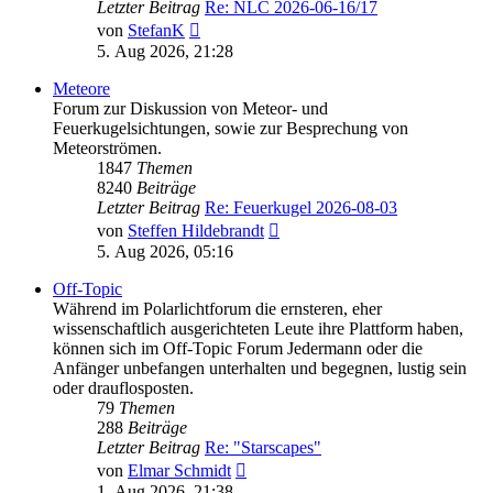
Letzter Beitrag
Re: NLC 2026-06-16/17
Neuester
von
StefanK
Beitrag
5. Aug 2026, 21:28
Meteore
Forum zur Diskussion von Meteor- und
Feuerkugelsichtungen, sowie zur Besprechung von
Meteorströmen.
1847
Themen
8240
Beiträge
Letzter Beitrag
Re: Feuerkugel 2026-08-03
Neuester
von
Steffen Hildebrandt
Beitrag
5. Aug 2026, 05:16
Off-Topic
Während im Polarlichtforum die ernsteren, eher
wissenschaftlich ausgerichteten Leute ihre Plattform haben,
können sich im Off-Topic Forum Jedermann oder die
Anfänger unbefangen unterhalten und begegnen, lustig sein
oder drauflosposten.
79
Themen
288
Beiträge
Letzter Beitrag
Re: "Starscapes"
Neuester
von
Elmar Schmidt
Beitrag
1. Aug 2026, 21:38