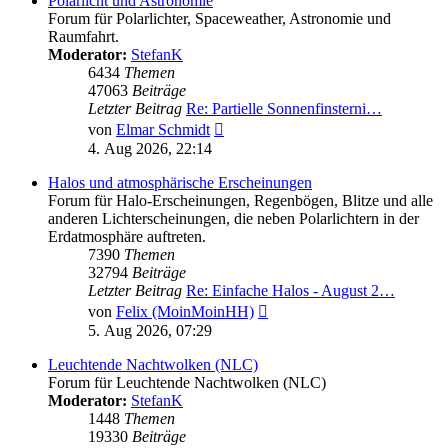
Polarlicht und Astronomie
Forum für Polarlichter, Spaceweather, Astronomie und
Raumfahrt.
Moderator:
StefanK
6434
Themen
47063
Beiträge
Letzter Beitrag
Re: Partielle Sonnenfinsterni…
Neuester
von
Elmar Schmidt
Beitrag
4. Aug 2026, 22:14
Halos und atmosphärische Erscheinungen
Forum für Halo-Erscheinungen, Regenbögen, Blitze und alle
anderen Lichterscheinungen, die neben Polarlichtern in der
Erdatmosphäre auftreten.
7390
Themen
32794
Beiträge
Letzter Beitrag
Re: Einfache Halos - August 2…
Neuester
von
Felix (MoinMoinHH)
Beitrag
5. Aug 2026, 07:29
Leuchtende Nachtwolken (NLC)
Forum für Leuchtende Nachtwolken (NLC)
Moderator:
StefanK
1448
Themen
19330
Beiträge