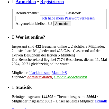
Anmelden
•
Registrieren
Benutzername:
Passwort:
Ich habe mein Passwort vergessen
|
Angemeldet bleiben
Wer ist online?
Insgesamt sind
432
Besucher online :: 2 sichtbare Mitglieder,
2 unsichtbare Mitglieder und 428 Gäste (basierend auf den
aktiven Besuchern der letzten 5 Minuten)
Der Besucherrekord liegt bei
7174
Besuchern, die am 11. Mai
2024, 20:31 gleichzeitig online waren.
Mitglieder:
blackholesun
,
Manuel•S
Legende:
Administratoren
,
Globale Moderatoren
Statistik
Beiträge insgesamt
144598
• Themen insgesamt
28664
•
Mitglieder insgesamt
3003
• Unser neuestes Mitglied:
aidualk