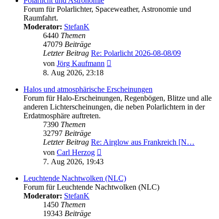
Polarlicht und Astronomie
Forum für Polarlichter, Spaceweather, Astronomie und
Raumfahrt.
Moderator:
StefanK
6440
Themen
47079
Beiträge
Letzter Beitrag
Re: Polarlicht 2026-08-08/09
Neuester
von
Jörg Kaufmann
Beitrag
8. Aug 2026, 23:18
Halos und atmosphärische Erscheinungen
Forum für Halo-Erscheinungen, Regenbögen, Blitze und alle
anderen Lichterscheinungen, die neben Polarlichtern in der
Erdatmosphäre auftreten.
7390
Themen
32797
Beiträge
Letzter Beitrag
Re: Airglow aus Frankreich [N…
Neuester
von
Carl Herzog
Beitrag
7. Aug 2026, 19:43
Leuchtende Nachtwolken (NLC)
Forum für Leuchtende Nachtwolken (NLC)
Moderator:
StefanK
1450
Themen
19343
Beiträge