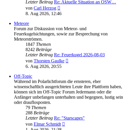
Letzter Beitrag
Re: Aktuelle Situation an OSW…
Neuester
von
Carl Herzog
Beitrag
8. Aug 2026, 12:46
Meteore
Forum zur Diskussion von Meteor- und
Feuerkugelsichtungen, sowie zur Besprechung von
Meteorströmen.
1847
Themen
8242
Beiträge
Letzter Beitrag
Re: Feuerkugel 2026-08-03
Neuester
von
Thorsten Gaulke
Beitrag
6. Aug 2026, 20:55
Off-Topic
Während im Polarlichtforum die ernsteren, eher
wissenschaftlich ausgerichteten Leute ihre Plattform haben,
können sich im Off-Topic Forum Jedermann oder die
Anfänger unbefangen unterhalten und begegnen, lustig sein
oder drauflosposten.
79
Themen
288
Beiträge
Letzter Beitrag
Re: "Starscapes"
Neuester
von
Elmar Schmidt
Beitrag
1. Aug 2026, 21:38