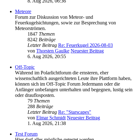
8. Aug 2026, 06:36
Meteore
Forum zur Diskussion von Meteor- und
Feuerkugelsichtungen, sowie zur Besprechung von
Meteorströmen.
1847
Themen
8242
Beiträge
Letzter Beitrag
Re: Feuerkugel 2026-08-03
von
Thorsten Gaulke
Neuester Beitrag
6. Aug 2026, 20:55
Off-Topic
Während im Polarlichtforum die ernsteren, eher
wissenschaftlich ausgerichteten Leute ihre Plattform haben,
können sich im Off-Topic Forum Jedermann oder die
Anfänger unbefangen unterhalten und begegnen, lustig sein
oder drauflosposten.
79
Themen
288
Beiträge
Letzter Beitrag
Re: "Starscapes"
von
Elmar Schmidt
Neuester Beitrag
1. Aug 2026, 21:38
Test Forum
Hier darf alles mögliche getestet werden.