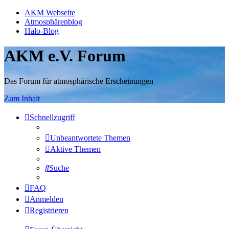
AKM Webseite
Atmosphärenblog
Halo-Blog
AKM e.V. Forum
Das Forum für atmosphärische Erscheinungen
Zum Inhalt
Schnellzugriff
Unbeantwortete Themen
Aktive Themen
Suche
FAQ
Anmelden
Registrieren