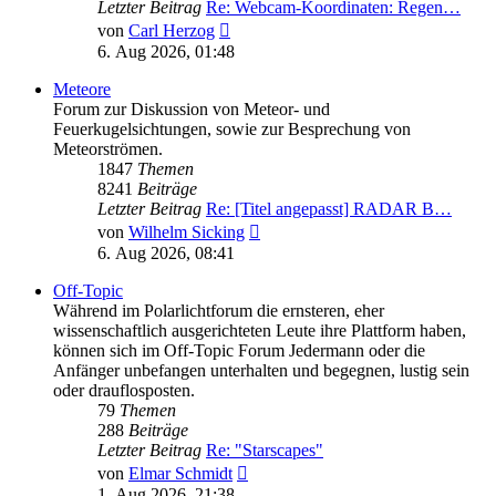
Letzter Beitrag
Re: Webcam-Koordinaten: Regen…
Neuester
von
Carl Herzog
Beitrag
6. Aug 2026, 01:48
Meteore
Forum zur Diskussion von Meteor- und
Feuerkugelsichtungen, sowie zur Besprechung von
Meteorströmen.
1847
Themen
8241
Beiträge
Letzter Beitrag
Re: [Titel angepasst] RADAR B…
Neuester
von
Wilhelm Sicking
Beitrag
6. Aug 2026, 08:41
Off-Topic
Während im Polarlichtforum die ernsteren, eher
wissenschaftlich ausgerichteten Leute ihre Plattform haben,
können sich im Off-Topic Forum Jedermann oder die
Anfänger unbefangen unterhalten und begegnen, lustig sein
oder drauflosposten.
79
Themen
288
Beiträge
Letzter Beitrag
Re: "Starscapes"
Neuester
von
Elmar Schmidt
Beitrag
1. Aug 2026, 21:38