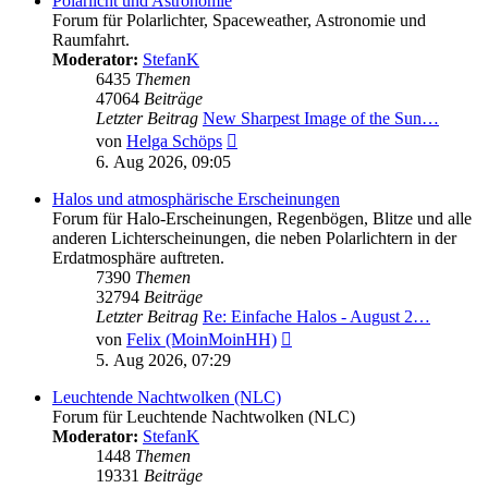
Polarlicht und Astronomie
Forum für Polarlichter, Spaceweather, Astronomie und
Raumfahrt.
Moderator:
StefanK
6435
Themen
47064
Beiträge
Letzter Beitrag
New Sharpest Image of the Sun…
Neuester
von
Helga Schöps
Beitrag
6. Aug 2026, 09:05
Halos und atmosphärische Erscheinungen
Forum für Halo-Erscheinungen, Regenbögen, Blitze und alle
anderen Lichterscheinungen, die neben Polarlichtern in der
Erdatmosphäre auftreten.
7390
Themen
32794
Beiträge
Letzter Beitrag
Re: Einfache Halos - August 2…
Neuester
von
Felix (MoinMoinHH)
Beitrag
5. Aug 2026, 07:29
Leuchtende Nachtwolken (NLC)
Forum für Leuchtende Nachtwolken (NLC)
Moderator:
StefanK
1448
Themen
19331
Beiträge