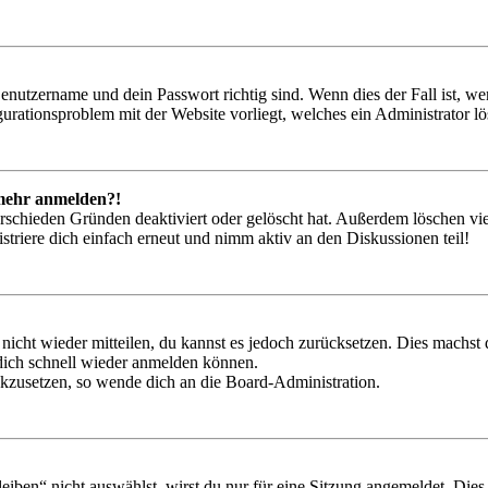
Benutzername und dein Passwort richtig sind. Wenn dies der Fall ist, w
igurationsproblem mit der Website vorliegt, welches ein Administrator l
t mehr anmelden?!
rschieden Gründen deaktiviert oder gelöscht hat. Außerdem löschen vie
triere dich einfach erneut und nimm aktiv an den Diskussionen teil!
 nicht wieder mitteilen, du kannst es jedoch zurücksetzen. Dies machs
 dich schnell wieder anmelden können.
ückzusetzen, so wende dich an die Board-Administration.
en“ nicht auswählst, wirst du nur für eine Sitzung angemeldet. Dies