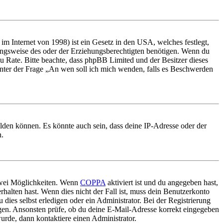
m Internet von 1998) ist ein Gesetz in den USA, welches festlegt,
ungsweise des oder der Erziehungsberechtigten benötigen. Wenn du
nd zu Rate. Bitte beachte, dass phpBB Limited und der Besitzer dieses
 unter der Frage „An wen soll ich mich wenden, falls es Beschwerden
elden können. Es könnte auch sein, dass deine IP-Adresse oder der
n.
 zwei Möglichkeiten. Wenn
COPPA
aktiviert ist und du angegeben hast,
rhalten hast. Wenn dies nicht der Fall ist, muss dein Benutzerkonto
 dies selbst erledigen oder ein Administrator. Bei der Registrierung
ungen. Ansonsten prüfe, ob du deine E-Mail-Adresse korrekt eingegeben
urde, dann kontaktiere einen Administrator.