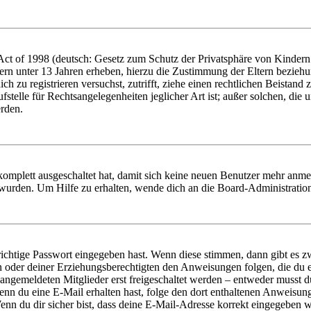
t of 1998 (deutsch: Gesetz zum Schutz der Privatsphäre von Kindern i
ern unter 13 Jahren erheben, hierzu die Zustimmung der Eltern bezieh
dich zu registrieren versuchst, zutrifft, ziehe einen rechtlichen Beista
stelle für Rechtsangelegenheiten jeglicher Art ist; außer solchen, die
erden.
 komplett ausgeschaltet hat, damit sich keine neuen Benutzer mehr anm
 wurden. Um Hilfe zu erhalten, wende dich an die Board-Administratio
richtige Passwort eingegeben hast. Wenn diese stimmen, dann gibt es
ern oder deiner Erziehungsberechtigten den Anweisungen folgen, die du e
 angemeldeten Mitglieder erst freigeschaltet werden – entweder musst du
. Wenn du eine E-Mail erhalten hast, folge den dort enthaltenen Anweis
nn du dir sicher bist, dass deine E-Mail-Adresse korrekt eingegeben w