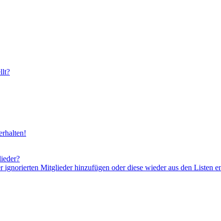
lt?
rhalten!
lieder?
er ignorierten Mitglieder hinzufügen oder diese wieder aus den Listen e