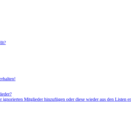
lt?
rhalten!
lieder?
er ignorierten Mitglieder hinzufügen oder diese wieder aus den Listen e