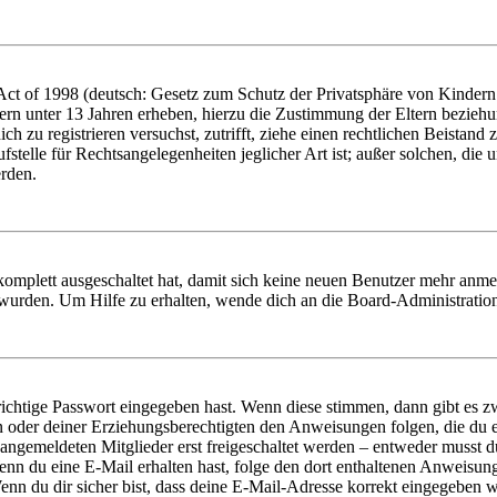
t of 1998 (deutsch: Gesetz zum Schutz der Privatsphäre von Kindern i
ern unter 13 Jahren erheben, hierzu die Zustimmung der Eltern bezieh
dich zu registrieren versuchst, zutrifft, ziehe einen rechtlichen Beista
stelle für Rechtsangelegenheiten jeglicher Art ist; außer solchen, die
erden.
 komplett ausgeschaltet hat, damit sich keine neuen Benutzer mehr anm
 wurden. Um Hilfe zu erhalten, wende dich an die Board-Administratio
richtige Passwort eingegeben hast. Wenn diese stimmen, dann gibt es
ern oder deiner Erziehungsberechtigten den Anweisungen folgen, die du e
 angemeldeten Mitglieder erst freigeschaltet werden – entweder musst du
. Wenn du eine E-Mail erhalten hast, folge den dort enthaltenen Anweis
nn du dir sicher bist, dass deine E-Mail-Adresse korrekt eingegeben w