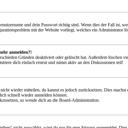
Benutzername und dein Passwort richtig sind. Wenn dies der Fall ist, w
igurationsproblem mit der Website vorliegt, welches ein Administrator l
t mehr anmelden?!
rschieden Gründen deaktiviert oder gelöscht hat. Außerdem löschen vie
triere dich einfach erneut und nimm aktiv an den Diskussionen teil!
 nicht wieder mitteilen, du kannst es jedoch zurücksetzen. Dies machs
 dich schnell wieder anmelden können.
ückzusetzen, so wende dich an die Board-Administration.
en“ nicht auswählst, wirst du nur für eine Sitzung angemeldet. Dies