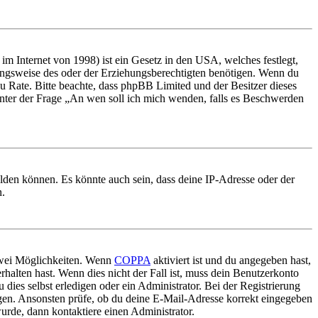
m Internet von 1998) ist ein Gesetz in den USA, welches festlegt,
ungsweise des oder der Erziehungsberechtigten benötigen. Wenn du
nd zu Rate. Bitte beachte, dass phpBB Limited und der Besitzer dieses
 unter der Frage „An wen soll ich mich wenden, falls es Beschwerden
elden können. Es könnte auch sein, dass deine IP-Adresse oder der
n.
 zwei Möglichkeiten. Wenn
COPPA
aktiviert ist und du angegeben hast,
rhalten hast. Wenn dies nicht der Fall ist, muss dein Benutzerkonto
 dies selbst erledigen oder ein Administrator. Bei der Registrierung
ungen. Ansonsten prüfe, ob du deine E-Mail-Adresse korrekt eingegeben
urde, dann kontaktiere einen Administrator.