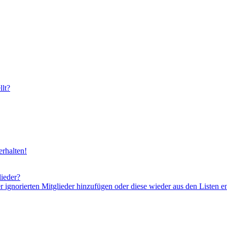
lt?
rhalten!
lieder?
er ignorierten Mitglieder hinzufügen oder diese wieder aus den Listen e