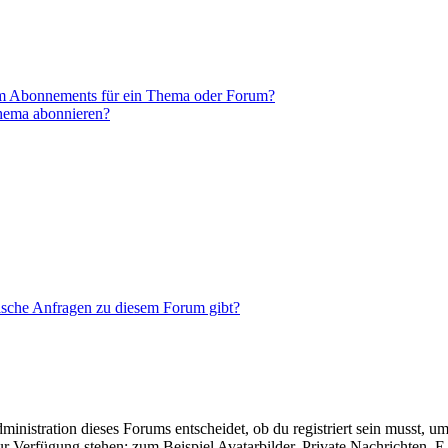
em Abonnements für ein Thema oder Forum?
Thema abonnieren?
tische Anfragen zu diesem Forum gibt?
istration dieses Forums entscheidet, ob du registriert sein musst, um Be
zur Verfügung stehen: zum Beispiel Avatarbilder, Private Nachrichten, 