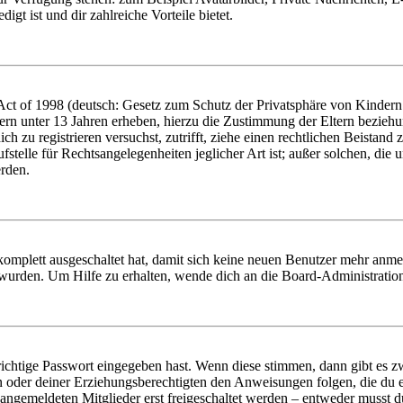
igt ist und dir zahlreiche Vorteile bietet.
t of 1998 (deutsch: Gesetz zum Schutz der Privatsphäre von Kindern i
ern unter 13 Jahren erheben, hierzu die Zustimmung der Eltern bezieh
dich zu registrieren versuchst, zutrifft, ziehe einen rechtlichen Beista
stelle für Rechtsangelegenheiten jeglicher Art ist; außer solchen, die
erden.
 komplett ausgeschaltet hat, damit sich keine neuen Benutzer mehr anm
 wurden. Um Hilfe zu erhalten, wende dich an die Board-Administratio
richtige Passwort eingegeben hast. Wenn diese stimmen, dann gibt es
ern oder deiner Erziehungsberechtigten den Anweisungen folgen, die du e
 angemeldeten Mitglieder erst freigeschaltet werden – entweder musst du