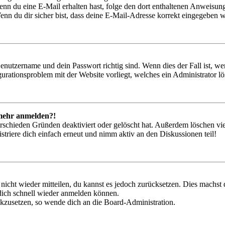
. Wenn du eine E-Mail erhalten hast, folge den dort enthaltenen Anweis
nn du dir sicher bist, dass deine E-Mail-Adresse korrekt eingegeben w
Benutzername und dein Passwort richtig sind. Wenn dies der Fall ist, w
igurationsproblem mit der Website vorliegt, welches ein Administrator l
t mehr anmelden?!
rschieden Gründen deaktiviert oder gelöscht hat. Außerdem löschen vie
triere dich einfach erneut und nimm aktiv an den Diskussionen teil!
 nicht wieder mitteilen, du kannst es jedoch zurücksetzen. Dies machs
 dich schnell wieder anmelden können.
ückzusetzen, so wende dich an die Board-Administration.