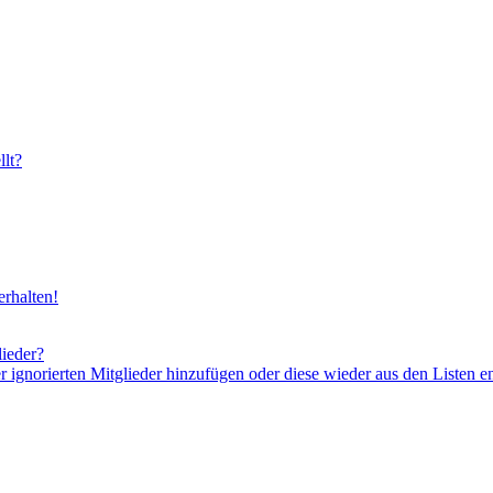
lt?
rhalten!
lieder?
er ignorierten Mitglieder hinzufügen oder diese wieder aus den Listen e