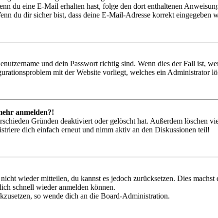
. Wenn du eine E-Mail erhalten hast, folge den dort enthaltenen Anweis
nn du dir sicher bist, dass deine E-Mail-Adresse korrekt eingegeben w
Benutzername und dein Passwort richtig sind. Wenn dies der Fall ist, w
igurationsproblem mit der Website vorliegt, welches ein Administrator l
t mehr anmelden?!
rschieden Gründen deaktiviert oder gelöscht hat. Außerdem löschen vie
triere dich einfach erneut und nimm aktiv an den Diskussionen teil!
 nicht wieder mitteilen, du kannst es jedoch zurücksetzen. Dies machs
 dich schnell wieder anmelden können.
ückzusetzen, so wende dich an die Board-Administration.