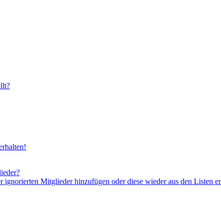
lt?
rhalten!
lieder?
er ignorierten Mitglieder hinzufügen oder diese wieder aus den Listen e