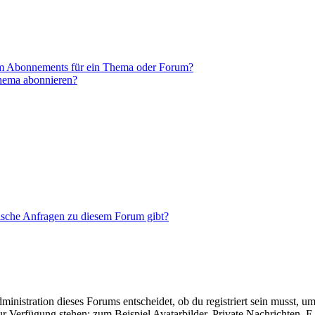
em Abonnements für ein Thema oder Forum?
Thema abonnieren?
tische Anfragen zu diesem Forum gibt?
istration dieses Forums entscheidet, ob du registriert sein musst, um Be
zur Verfügung stehen: zum Beispiel Avatarbilder, Private Nachrichten, 