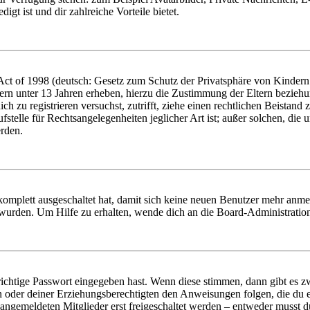
igt ist und dir zahlreiche Vorteile bietet.
t of 1998 (deutsch: Gesetz zum Schutz der Privatsphäre von Kindern i
ern unter 13 Jahren erheben, hierzu die Zustimmung der Eltern bezieh
dich zu registrieren versuchst, zutrifft, ziehe einen rechtlichen Beista
stelle für Rechtsangelegenheiten jeglicher Art ist; außer solchen, die
erden.
 komplett ausgeschaltet hat, damit sich keine neuen Benutzer mehr anm
 wurden. Um Hilfe zu erhalten, wende dich an die Board-Administratio
richtige Passwort eingegeben hast. Wenn diese stimmen, dann gibt es
ern oder deiner Erziehungsberechtigten den Anweisungen folgen, die du e
 angemeldeten Mitglieder erst freigeschaltet werden – entweder musst du