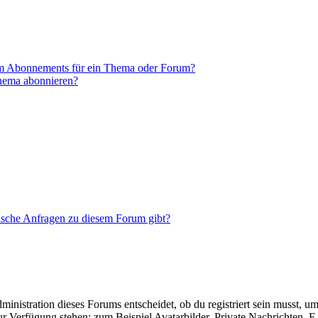
em Abonnements für ein Thema oder Forum?
Thema abonnieren?
tische Anfragen zu diesem Forum gibt?
istration dieses Forums entscheidet, ob du registriert sein musst, um Be
zur Verfügung stehen: zum Beispiel Avatarbilder, Private Nachrichten, 