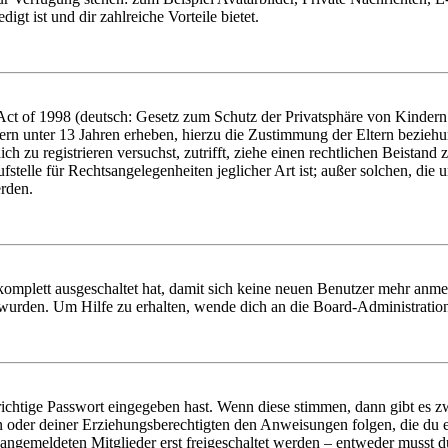
igt ist und dir zahlreiche Vorteile bietet.
t of 1998 (deutsch: Gesetz zum Schutz der Privatsphäre von Kindern i
ern unter 13 Jahren erheben, hierzu die Zustimmung der Eltern bezieh
dich zu registrieren versuchst, zutrifft, ziehe einen rechtlichen Beista
stelle für Rechtsangelegenheiten jeglicher Art ist; außer solchen, die
erden.
 komplett ausgeschaltet hat, damit sich keine neuen Benutzer mehr anm
 wurden. Um Hilfe zu erhalten, wende dich an die Board-Administratio
richtige Passwort eingegeben hast. Wenn diese stimmen, dann gibt es
ern oder deiner Erziehungsberechtigten den Anweisungen folgen, die du e
 angemeldeten Mitglieder erst freigeschaltet werden – entweder musst du