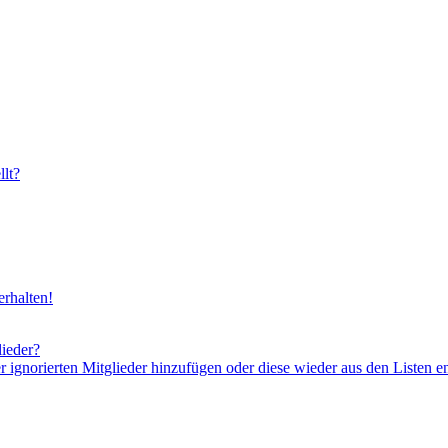
lt?
rhalten!
lieder?
er ignorierten Mitglieder hinzufügen oder diese wieder aus den Listen e