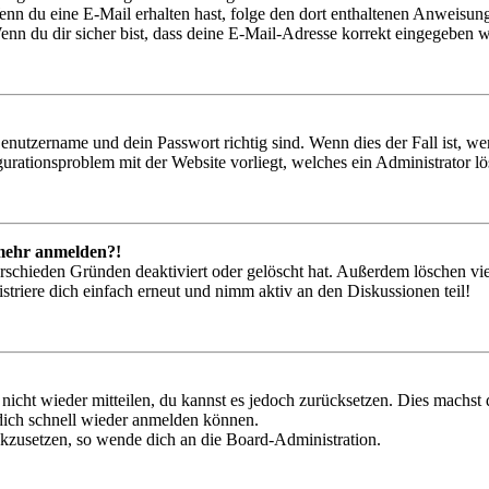
. Wenn du eine E-Mail erhalten hast, folge den dort enthaltenen Anweis
nn du dir sicher bist, dass deine E-Mail-Adresse korrekt eingegeben w
Benutzername und dein Passwort richtig sind. Wenn dies der Fall ist, w
igurationsproblem mit der Website vorliegt, welches ein Administrator l
t mehr anmelden?!
rschieden Gründen deaktiviert oder gelöscht hat. Außerdem löschen vie
triere dich einfach erneut und nimm aktiv an den Diskussionen teil!
 nicht wieder mitteilen, du kannst es jedoch zurücksetzen. Dies machs
 dich schnell wieder anmelden können.
ückzusetzen, so wende dich an die Board-Administration.