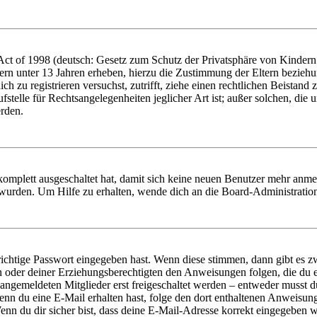
t of 1998 (deutsch: Gesetz zum Schutz der Privatsphäre von Kindern i
ern unter 13 Jahren erheben, hierzu die Zustimmung der Eltern bezieh
dich zu registrieren versuchst, zutrifft, ziehe einen rechtlichen Beista
stelle für Rechtsangelegenheiten jeglicher Art ist; außer solchen, die
erden.
 komplett ausgeschaltet hat, damit sich keine neuen Benutzer mehr anm
 wurden. Um Hilfe zu erhalten, wende dich an die Board-Administratio
richtige Passwort eingegeben hast. Wenn diese stimmen, dann gibt es
ern oder deiner Erziehungsberechtigten den Anweisungen folgen, die du e
 angemeldeten Mitglieder erst freigeschaltet werden – entweder musst du
. Wenn du eine E-Mail erhalten hast, folge den dort enthaltenen Anweis
nn du dir sicher bist, dass deine E-Mail-Adresse korrekt eingegeben w