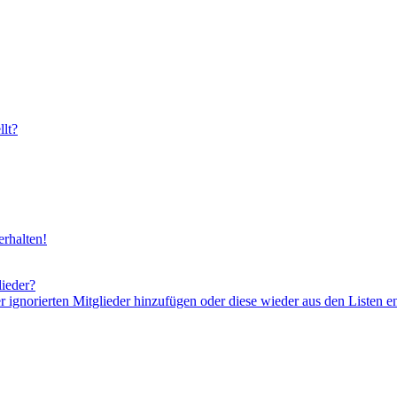
lt?
rhalten!
lieder?
er ignorierten Mitglieder hinzufügen oder diese wieder aus den Listen e