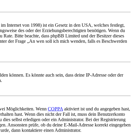
m Internet von 1998) ist ein Gesetz in den USA, welches festlegt,
ungsweise des oder der Erziehungsberechtigten benötigen. Wenn du
nd zu Rate. Bitte beachte, dass phpBB Limited und der Besitzer dieses
 unter der Frage „An wen soll ich mich wenden, falls es Beschwerden
elden können. Es könnte auch sein, dass deine IP-Adresse oder der
n.
 zwei Möglichkeiten. Wenn
COPPA
aktiviert ist und du angegeben hast,
rhalten hast. Wenn dies nicht der Fall ist, muss dein Benutzerkonto
 dies selbst erledigen oder ein Administrator. Bei der Registrierung
ungen. Ansonsten prüfe, ob du deine E-Mail-Adresse korrekt eingegeben
urde, dann kontaktiere einen Administrator.