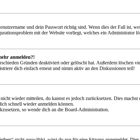
Benutzername und dein Passwort richtig sind. Wenn dies der Fall ist, w
igurationsproblem mit der Website vorliegt, welches ein Administrator l
t mehr anmelden?!
rschieden Gründen deaktiviert oder gelöscht hat. Außerdem löschen vie
triere dich einfach erneut und nimm aktiv an den Diskussionen teil!
 nicht wieder mitteilen, du kannst es jedoch zurücksetzen. Dies machs
 dich schnell wieder anmelden können.
ückzusetzen, so wende dich an die Board-Administration.
en“ nicht auswählst, wirst du nur für eine Sitzung angemeldet. Dies